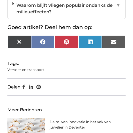
Waarom blijft vliegen populair ondanks de
▼
milieueffecten?
Goed artikel? Deel hem dan op:
X
Facebook
Pinterest
LinkedIn
Email
(Twitter)
Tags:
Vervoer en transport
Delen:
Meer Berichten
De rol van innovatie in het vak van
juwelier in Deventer