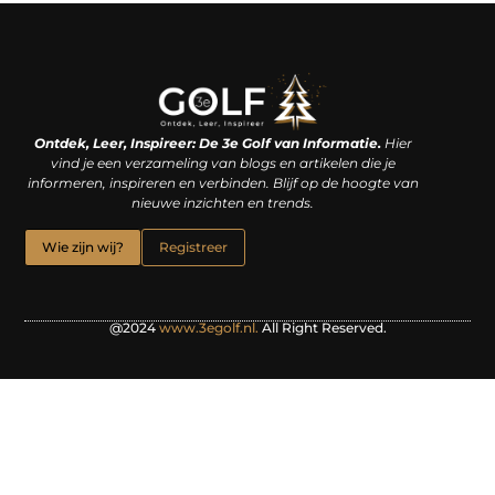
Linkjes kopen: een slimme zet of een dure vergissing?
Kan je geld verdienen met een website? De waarheid achter het digitale verdienmodel
Ontdek, Leer, Inspireer: De 3e Golf van Informatie.
Hier
vind je een verzameling van blogs en artikelen die je
informeren, inspireren en verbinden. Blijf op de hoogte van
nieuwe inzichten en trends.
Wie zijn wij?
Registreer
@2024
www.3egolf.nl.
All Right Reserved.