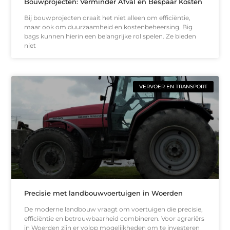
Bouwprojecten: Verminder Afval en Bespaar Kosten
Bij bouwprojecten draait het niet alleen om efficiëntie,
maar ook om duurzaamheid en kostenbeheersing. Big
bags kunnen hierin een belangrijke rol spelen. Ze bieden
niet
VERVOER EN TRANSPORT
Precisie met landbouwvoertuigen in Woerden
De moderne landbouw vraagt om voertuigen die precisie,
efficiëntie en betrouwbaarheid combineren. Voor agrariërs
in Woerden zijn er volop mogelijkheden om te investeren