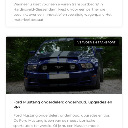
Wanneer u kiest voor een ervaren transportbedrijf in
Hardinxveld-Giessendam, kiest u voor een partner die
beschikt over een innovatief en veelzijdig wagenpark. Het
materieel bestaat
VERVOER EN TRANSPORT
Ford Mustang onderdelen: onderhoud, upgrades en
tips
Ford Mustang onderdelen: onderhoud, upgrades en tips
De Ford Mustang is een van de meest iconische
sportauto’s ter wereld. Of je nu een klassiek model