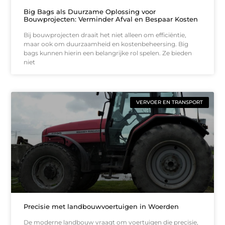
Big Bags als Duurzame Oplossing voor
Bouwprojecten: Verminder Afval en Bespaar Kosten
Bij bouwprojecten draait het niet alleen om efficiëntie,
maar ook om duurzaamheid en kostenbeheersing. Big
bags kunnen hierin een belangrijke rol spelen. Ze bieden
niet
VERVOER EN TRANSPORT
Precisie met landbouwvoertuigen in Woerden
De moderne landbouw vraagt om voertuigen die precisie,