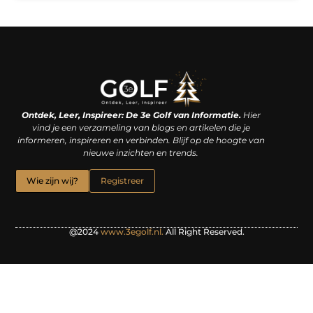
Linkjes kopen: een slimme zet of een dure vergissing?
Kan je geld verdienen met een website? De waarheid achter het digitale verdienmodel
Ontdek, Leer, Inspireer: De 3e Golf van Informatie.
Hier
vind je een verzameling van blogs en artikelen die je
informeren, inspireren en verbinden. Blijf op de hoogte van
nieuwe inzichten en trends.
Wie zijn wij?
Registreer
@2024
www.3egolf.nl.
All Right Reserved.