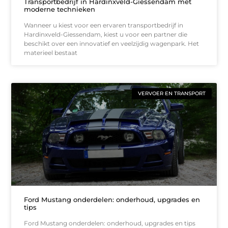
Transportbedrijf in Hardinxveld-Giessendam met
moderne technieken
Wanneer u kiest voor een ervaren transportbedrijf in
Hardinxveld-Giessendam, kiest u voor een partner die
beschikt over een innovatief en veelzijdig wagenpark. Het
materieel bestaat
VERVOER EN TRANSPORT
Ford Mustang onderdelen: onderhoud, upgrades en
tips
Ford Mustang onderdelen: onderhoud, upgrades en tips