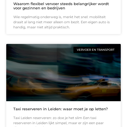
Waarom flexibel vervoer steeds belangrijker wordt
voor gezinnen en bedrijven
Wie regelmatig onderweg is, merkt het snel: mobiliteit
draait al lang niet meer alleen om bezit. Een eigen auto is
handig, maar niet altijd praktisch.
VERVOER EN TRANSPORT
Taxi reserveren in Leiden: waar moet je op letten?
Taxi Leiden reserveren: zo doe je het slim Een taxi
reserveren in Leiden lijkt simpel, maar er zijn een paar