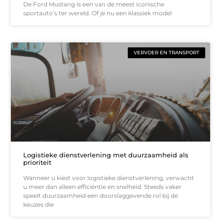
De Ford Mustang is een van de meest iconische
sportauto’s ter wereld. Of je nu een klassiek model
VERVOER EN TRANSPORT
Logistieke dienstverlening met duurzaamheid als
prioriteit
Wanneer u kiest voor logistieke dienstverlening, verwacht
u meer dan alleen efficiëntie en snelheid. Steeds vaker
speelt duurzaamheid een doorslaggevende rol bij de
keuzes die