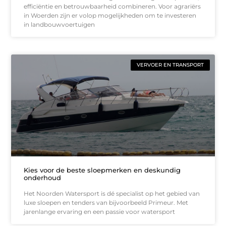
efficiëntie en betrouwbaarheid combineren. Voor agrariërs
in Woerden zijn er volop mogelijkheden om te investeren
in landbouwvoertuigen
VERVOER EN TRANSPORT
Kies voor de beste sloepmerken en deskundig
onderhoud
Het Noorden Watersport is dé specialist op het gebied van
luxe sloepen en tenders van bijvoorbeeld Primeur. Met
jarenlange ervaring en een passie voor watersport