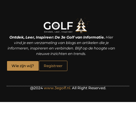
Linkjes kopen: een slimme zet of een dure vergissing?
Kan je geld verdienen met een website? De waarheid achter het digitale verdienmodel
Ontdek, Leer, Inspireer: De 3e Golf van Informatie.
Hier
vind je een verzameling van blogs en artikelen die je
informeren, inspireren en verbinden. Blijf op de hoogte van
nieuwe inzichten en trends.
Wie zijn wij?
Registreer
@2024
www.3egolf.nl.
All Right Reserved.