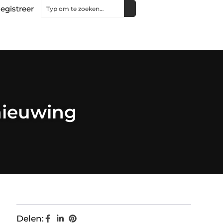
egistreer
rnieuwing
Delen: