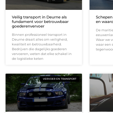
Veilig transport in Deurne als
Schepen 
fundament voor betrouwbaar
en waaro
goederenvervoer
De maritie
Binnen professioneel transport in
eeuwenlan
Deurne draait alles om veiligheid,
Waar we v
kwaliteit en betrouwbaarheid.
waar een s
Bedrijven die dagelijks goederen
tegenwoord
vervoeren, weten dat elke schakel in
de logistieke keten
VERVOER EN TRANSPORT