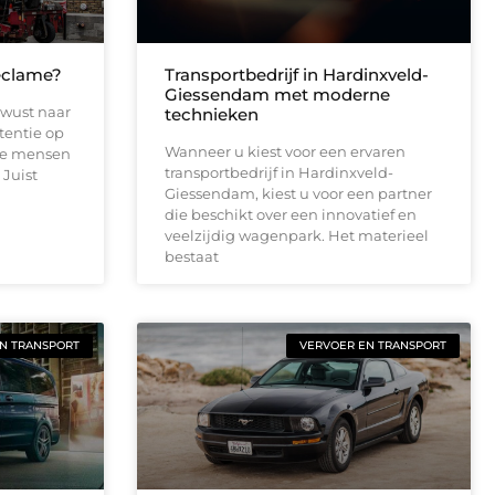
eclame?
Transportbedrijf in Hardinxveld-
Giessendam met moderne
ewust naar
technieken
tentie op
Wanneer u kiest voor een ervaren
te mensen
transportbedrijf in Hardinxveld-
 Juist
Giessendam, kiest u voor een partner
die beschikt over een innovatief en
veelzijdig wagenpark. Het materieel
bestaat
N TRANSPORT
VERVOER EN TRANSPORT