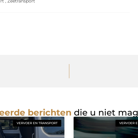
rt
,
Zeetransport
eerde berichten
die u niet ma
VERVOER EN TRANSPORT
VERVOER E