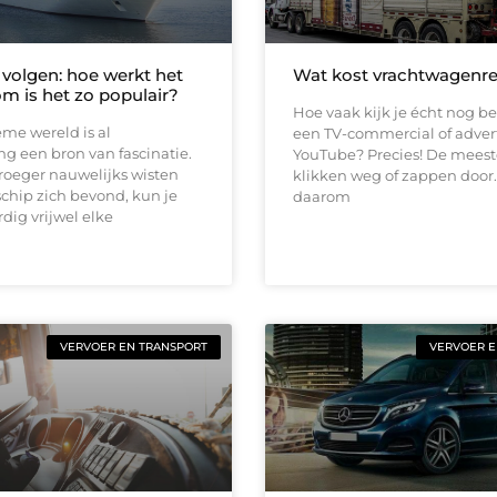
volgen: hoe werkt het
Wat kost vrachtwagenr
m is het zo populair?
Hoe vaak kijk je écht nog b
me wereld is al
een TV-commercial of adver
g een bron van fascinatie.
YouTube? Precies! De mees
roeger nauwelijks wisten
klikken weg of zappen door.
chip zich bevond, kun je
daarom
ig vrijwel elke
VERVOER EN TRANSPORT
VERVOER E