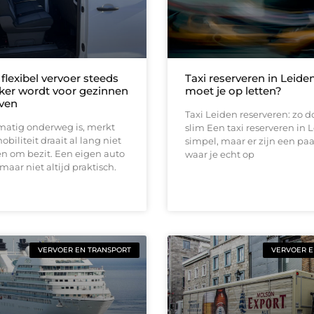
lexibel vervoer steeds
Taxi reserveren in Leide
jker wordt voor gezinnen
moet je op letten?
jven
Taxi Leiden reserveren: zo d
matig onderweg is, merkt
slim Een taxi reserveren in L
obiliteit draait al lang niet
simpel, maar er zijn een pa
n om bezit. Een eigen auto
waar je echt op
maar niet altijd praktisch.
VERVOER EN TRANSPORT
VERVOER E