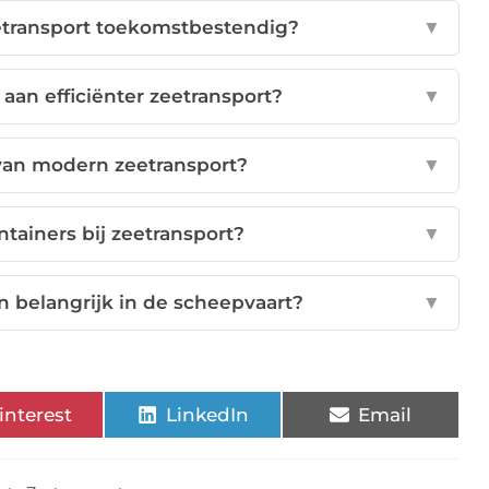
etransport toekomstbestendig?
▼
 aan efficiënter zeetransport?
▼
 van modern zeetransport?
▼
tainers bij zeetransport?
▼
n belangrijk in de scheepvaart?
▼
interest
LinkedIn
Email