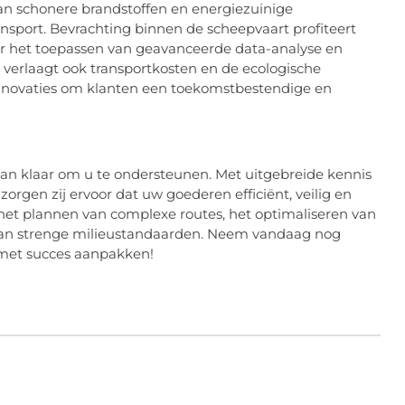
van schonere brandstoffen en energiezuinige
sport. Bevrachting binnen de scheepvaart profiteert
or het toepassen van geavanceerde data-analyse en
ar verlaagt ook transportkosten en de ecologische
nnovaties om klanten een toekomstbestendige en
an klaar om u te ondersteunen. Met uitgebreide kennis
orgen zij ervoor dat uw goederen efficiënt, veilig en
het plannen van complexe routes, het optimaliseren van
 van strenge milieustandaarden. Neem vandaag nog
 met succes aanpakken!