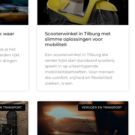
n: waar
Scooterwinkel in Tilburg met
slimme oplossingen voor
mobiliteit
oe je het
Een scooterwinkel in Tilburg die
eiden lijkt
verder kijkt dan standaard scooters,
ar dingen
speelt in op uiteenlopende
mobiliteitsbehoeften. Voor mensen
die comfort, vrijheid en flexibiliteit
zoeken, is een
N TRANSPORT
VERVOER EN TRANSPORT