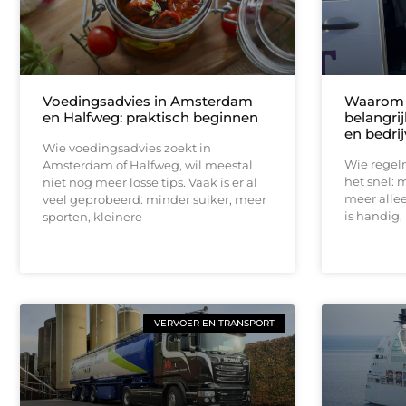
Voedingsadvies in Amsterdam
Waarom f
en Halfweg: praktisch beginnen
belangri
en bedri
Wie voedingsadvies zoekt in
Wie regel
Amsterdam of Halfweg, wil meestal
het snel: m
niet nog meer losse tips. Vaak is er al
meer allee
veel geprobeerd: minder suiker, meer
is handig, 
sporten, kleinere
VERVOER EN TRANSPORT