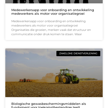
Medewerkersapp voor onboarding en ontwikkeling
medewerkers als motor voor organisatiegroei
Medewerkersapp voor onboarding en ontwikkeling
medewerkers als motor voor organisatiegroei
Organisaties die groeien, merken vaak dat structuur en
communicatie onder druk komen te staan. Waar
ZAKELIJKE DIENSTVERLENING
Biologische gewasbeschermingsmiddelen als
fundament voor toekomstbestendige teelt