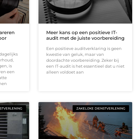
areren
Meer kans op een positieve IT-
oor
audit met de juiste voorbereiding
Een positieve auditverklaring is geen
dagelijks
kwestie van geluk, maar van
rhoud,
doordachte voorbereiding. Zeker bij
en, is
een IT-audit is het essentieel dat u niet
ren een
alleen voldoet aan
atte
jnen
NSTVERLENING
ZAKELIJKE DIENSTVERLENING