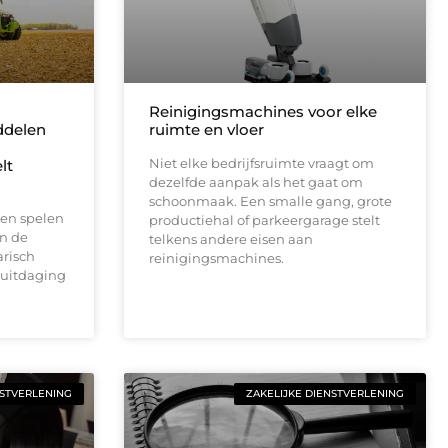
Reinigingsmachines voor elke
delen
ruimte en vloer
Niet elke bedrijfsruimte vraagt om
lt
dezelfde aanpak als het gaat om
schoonmaak. Een smalle gang, grote
en spelen
productiehal of parkeergarage stelt
en de
telkens andere eisen aan
risch
reinigingsmachines.
 uitdaging
NSTVERLENING
ZAKELIJKE DIENSTVERLENING