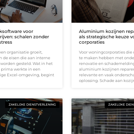
software voor
Aluminium kozijnen rep
rijven: schalen zonder
als strategische keuze v
tress
corporaties
n organisatie groeit,
Voor woningcorporaties die 
 de eisen die aan interne
te maken hebben met onde
worden gesteld. Wat in het
renovatie en schademelding
 prima werkte in een
aluminium kozijnen repare
lige Excel-omgeving, begint
relevante en vaak ondersch
oplossing. Schade aan kozi
ZAKELIJKE DIENSTVERLENING
ZAKELIJKE DIE