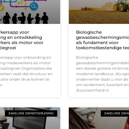
kersapp voor
Biologische
ng en ontwikkeling
gewasbeschermingsmid
ers als motor voor
als fundament voor
tiegroei
toekomstbestendige tee
rsapp voor onboarding en
Biologische
ing medewerkers als motor
gewasbeschermingsmiddel
isatiegroei Organisaties die
een steeds grotere rol binn
erken vaak dat structuur en
moderne landbouw. Als agra
tie onder druk komen te
ondernemer staat u voor de
ar
om rendement, kwaliteit en
duurzaamheid in
ZAKELIJKE DIENSTVERLENING
ZAKELIJKE DIE