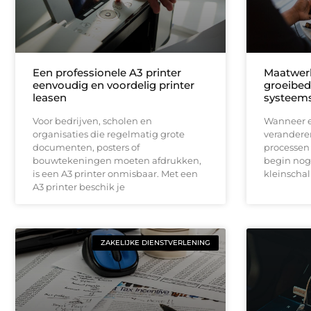
Een professionele A3 printer
Maatwerk
eenvoudig en voordelig printer
groeibed
leasen
systeems
Voor bedrijven, scholen en
Wanneer ee
organisaties die regelmatig grote
veranderen
documenten, posters of
processen 
bouwtekeningen moeten afdrukken,
begin nog
is een A3 printer onmisbaar. Met een
kleinscha
A3 printer beschik je
ZAKELIJKE DIENSTVERLENING