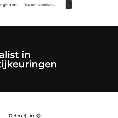
egistreer
list in
tijkeuringen
Delen: