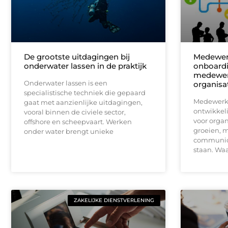
De grootste uitdagingen bij
Medewer
onderwater lassen in de praktijk
onboardi
medewerk
Onderwater lassen is een
organisa
specialistische techniek die gepaard
Medewerke
gaat met aanzienlijke uitdagingen,
ontwikkel
vooral binnen de civiele sector,
voor organ
offshore en scheepvaart. Werken
groeien, m
onder water brengt unieke
communica
staan. Wa
ZAKELIJKE DIENSTVERLENING