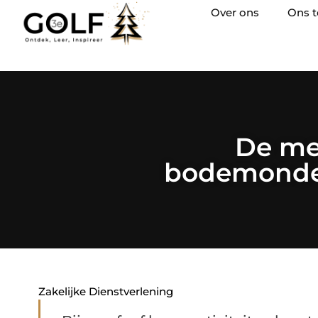
Over ons
Ons 
De mee
bodemonderz
Zakelijke Dienstverlening