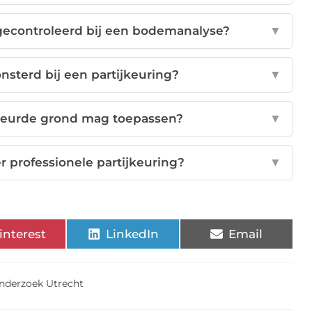
gecontroleerd bij een bodemanalyse?
▼
sterd bij een partijkeuring?
▼
ekeurde grond mag toepassen?
▼
er professionele partijkeuring?
▼
interest
LinkedIn
Email
nderzoek Utrecht