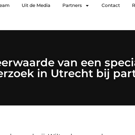
team
Uit de Media
Partners
Contact
R
rwaarde van een specia
oek in Utrecht bij par