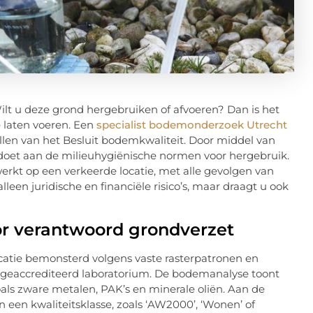
Wilt u deze grond hergebruiken of afvoeren? Dan is het
e laten voeren. Een
specialist bodemonderzoek Utrecht
llen van het Besluit bodemkwaliteit. Door middel van
ldoet aan de milieuhygiënische normen voor hergebruik.
erkt op een verkeerde locatie, met alle gevolgen van
leen juridische en financiële risico’s, maar draagt u ook
or verantwoord grondverzet
ocatie bemonsterd volgens vaste rasterpatronen en
 geaccrediteerd laboratorium. De bodemanalyse toont
oals zware metalen, PAK’s en minerale oliën. Aan de
n een kwaliteitsklasse, zoals ‘AW2000’, ‘Wonen’ of