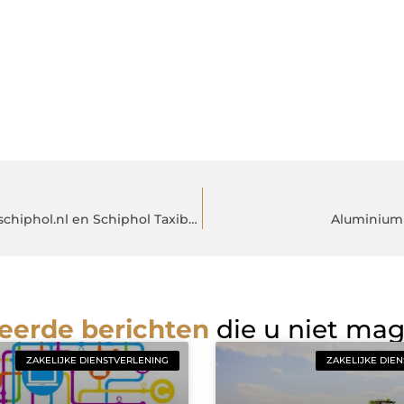
Stressvrij Starten van Uw Golfvakantie met Goedkoopnaarschiphol.nl en Schiphol Taxibus
Aluminium 
eerde berichten
die u niet ma
ZAKELIJKE DIENSTVERLENING
ZAKELIJKE DIE