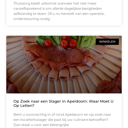
Thuiszorg biedt uitkomst wanneer het niet meer
vanzelfsprekend is om allerlei dagelijkse bezigheden
zelfstandig te doen. Of u nu herstelt van een operatie,
ondersteuning nodig
WINKELEN
Op Zoek naar een Slager in Apeldoorn: Waar Moet U
Op Letten?
Bent u woonachtig in of rond Apeldoorn en op zoek naar
een kwaliteitsslager die past bij uw culinaire behoeften?
Dan staat u voor een belangrijke