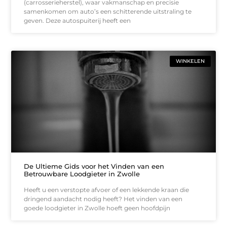
(carrosserieherstel), waar vakmanschap en precisie
samenkomen om auto’s een schitterende uitstraling te
geven. Deze autospuiterij heeft een
WINKELEN
De Ultieme Gids voor het Vinden van een
Betrouwbare Loodgieter in Zwolle
Heeft u een verstopte afvoer of een lekkende kraan die
dringend aandacht nodig heeft? Het vinden van een
goede loodgieter in Zwolle hoeft geen hoofdpijn