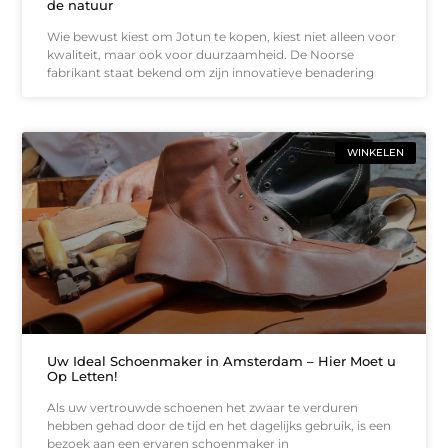
de natuur
Wie bewust kiest om Jotun te kopen, kiest niet alleen voor
kwaliteit, maar ook voor duurzaamheid. De Noorse
fabrikant staat bekend om zijn innovatieve benadering
WINKELEN
Uw Ideal Schoenmaker in Amsterdam – Hier Moet u
Op Letten!
Als uw vertrouwde schoenen het zwaar te verduren
hebben gehad door de tijd en het dagelijks gebruik, is een
bezoek aan een ervaren schoenmaker in