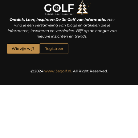
Linkjes kopen: een slimme zet of een dure vergissing?
Kan je geld verdienen met een website? De waarheid achter het digitale verdienmodel
Ontdek, Leer, Inspireer: De 3e Golf van Informatie.
Hier
vind je een verzameling van blogs en artikelen die je
informeren, inspireren en verbinden. Blijf op de hoogte van
nieuwe inzichten en trends.
Wie zijn wij?
Registreer
@2024
www.3egolf.nl.
All Right Reserved.