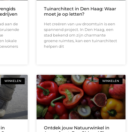
vengids
Tuinarchitect in Den Haag: Waar
edrijven
moet je op letten?
tad aan de
Het creëren van uw droomtuin is een
 bruisende
spannend project. In Den Haag, een
se
stad bekend om zijn charmante
en lokale
groene ruimtes, kan een tuinarchitect
 bewoners
helpen dit
WINKELEN
WINKELEN
in
Ontdek jouw Natuurwinkel in