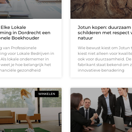
Elke Lokale
Jotun kopen: duurzaam
ing in Dordrecht een
schilderen met respect 
onele Boekhouder
natuur
g van Professionele
Wie bewust kiest om Jotun 
ng voor Lokale Bedrijven in
kiest niet alleen voor kwalit
 Als lokale ondernemer in
ook voor duurzaamheid. De
weet je hoe belangrijk het
fabrikant staat bekend om z
financiële gezondheid
innovatieve benadering
WINKELEN