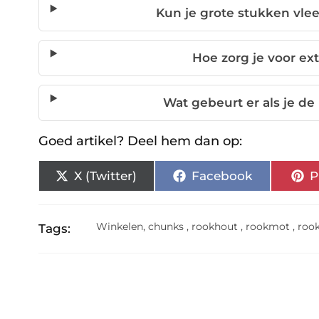
Kun je grote stukken vl
Hoe zorg je voor ex
Wat gebeurt er als je de
Goed artikel? Deel hem dan op:
X (Twitter)
Facebook
P
Winkelen
,
chunks
,
rookhout
,
rookmot
,
roo
Tags: