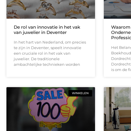
De rol van innovatie in het vak
Waarom 
van juwelier in Deventer
Ondernem
Professi
In het hart van Nederland, om precies
Het Belan
te zijn in Deventer, speelt innovatie
Boekhoudi
een cruciale rol in het vak van
Dordrecht
juwelier. De traditionele
Dordrecht 
ambachtelijke technieken worden
is om de 
WINKELEN