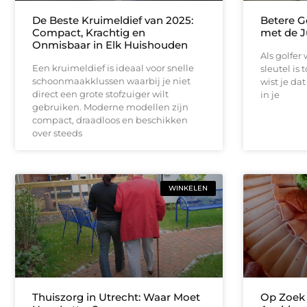
De Beste Kruimeldief van 2025:
Betere G
Compact, Krachtig en
met de J
Onmisbaar in Elk Huishouden
Als golfer
Een kruimeldief is ideaal voor snelle
sleutel is
schoonmaakklussen waarbij je niet
wist je da
direct een grote stofzuiger wilt
in je
gebruiken. Moderne modellen zijn
compact, draadloos en beschikken
over steeds
WINKELEN
Thuiszorg in Utrecht: Waar Moet
Op Zoek 