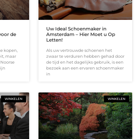
Uw Ideal Schoenmaker in
voor de
Amsterdam – Hier Moet u Op
Letten!
te kopen,
Als uw vertrouwde schoenen het
eit, maar
zwaar te verduren hebben gehad door
 Noorse
de tijd en het dagelijks gebruik, is een
ijn
bezoek aan een ervaren schoenmaker
in
WINKELEN
WINKELEN