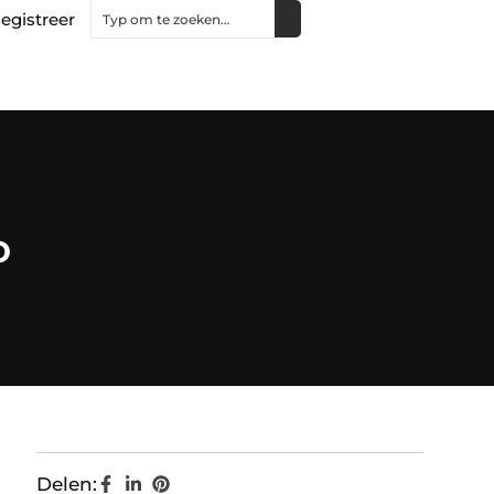
egistreer
o
Delen: