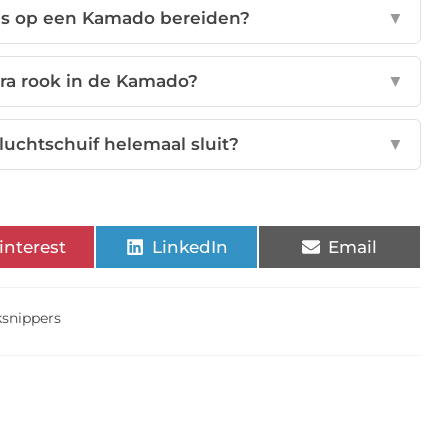
ees op een Kamado bereiden?
▼
tra rook in de Kamado?
▼
 luchtschuif helemaal sluit?
▼
interest
LinkedIn
Email
ksnippers