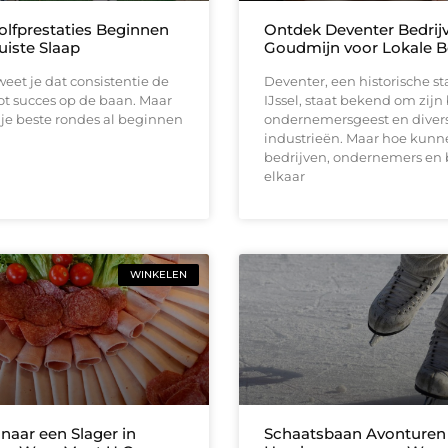
olfprestaties Beginnen
Ontdek Deventer Bedrij
uiste Slaap
Goudmijn voor Lokale B
 weet je dat consistentie de
Deventer, een historische s
 tot succes op de baan. Maar
IJssel, staat bekend om zijn
t je beste rondes al beginnen
ondernemersgeest en diver
industrieën. Maar hoe kunn
bedrijven, ondernemers en
elkaar
WINKELEN
naar een Slager in
Schaatsbaan Avonturen 