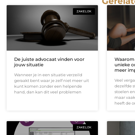
Gerelat
ZAKELIJK
De juiste advocaat vinden voor
Waarom 
jouw situatie
unieke o
meer im
Wanneer je in een situatie verzeild
Veel verga
geraakt bent waar je zelf niet meer uit
dezelfde s
kunt komen zonder een helpende
stoelen en
hand, dan kan dit veel problemen
maar vaak 
heeft de 
ZAKELIJK