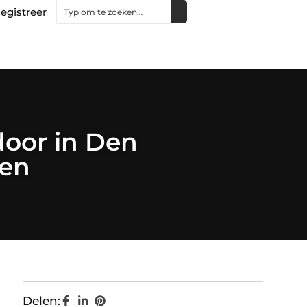
egistreer
oor in Den
ken
Delen: