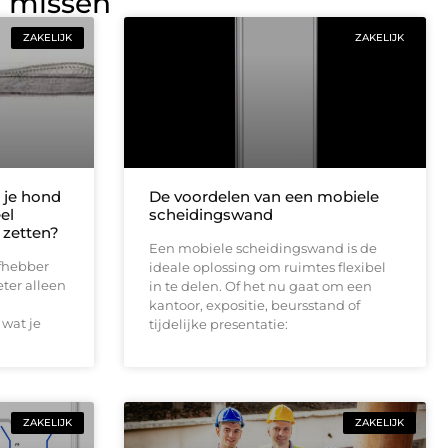
g missen
ZAKELIJK
ZAKELIJK
 je hond
De voordelen van een mobiele
el
scheidingswand
 zetten?
Een mobiele scheidingswand is de
efhebber
ideale oplossing om ruimtes flexibel
eter alleen
in te delen. Of het nu gaat om een
kantoor, expositie, beursstand of
 wat je
tijdelijke presentatie:
ZAKELIJK
ZAKELIJK