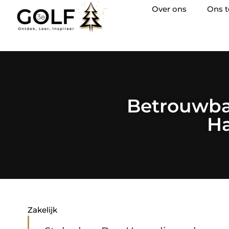
Over ons
Ons 
Betrouwba
Ha
Zakelijk