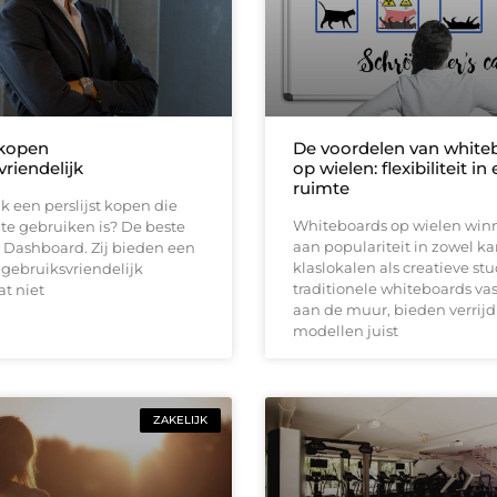
 kopen
De voordelen van white
riendelijk
op wielen: flexibiliteit in 
ruimte
k een perslijst kopen die
Whiteboards op wielen win
te gebruiken is? De beste
aan populariteit in zowel ka
R Dashboard. Zij bieden een
klaslokalen als creatieve stu
gebruiksvriendelijk
traditionele whiteboards vas
t niet
aan de muur, bieden verrij
modellen juist
ZAKELIJK