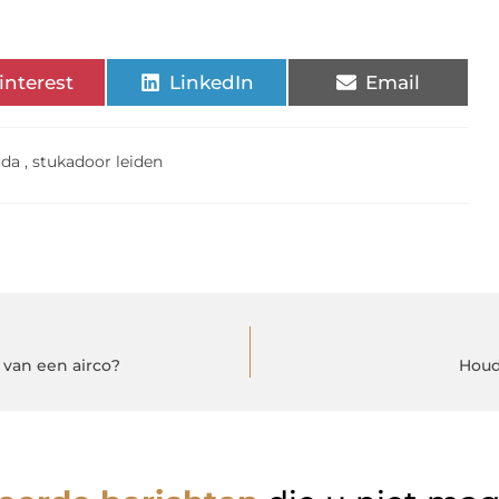
interest
LinkedIn
Email
uda
,
stukadoor leiden
 van een airco?
Houd