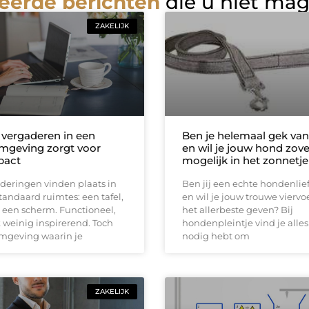
eerde berichten
die u niet ma
ZAKELIJK
vergaderen in een
Ben je helemaal gek van
mgeving zorgt voor
en wil je jouw hond zove
pact
mogelijk in het zonnetje
deringen vinden plaats in
Ben jij een echte hondenli
tandaard ruimtes: een tafel,
en wil je jouw trouwe viervo
 een scherm. Functioneel,
het allerbeste geven? Bij
weinig inspirerend. Toch
hondenpleintje vind je alles
omgeving waarin je
nodig hebt om
ZAKELIJK