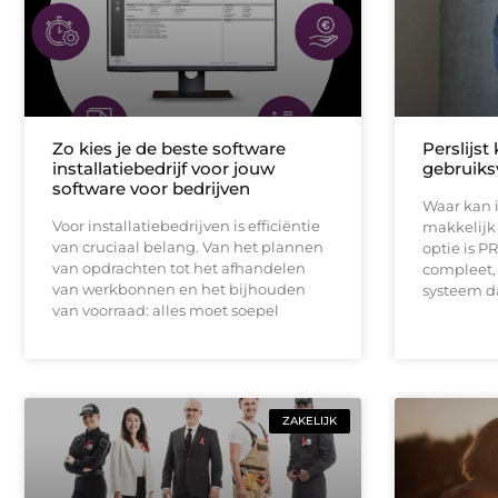
Zo kies je de beste software
Perslijst
installatiebedrijf voor jouw
gebruiksv
software voor bedrijven
Waar kan i
Voor installatiebedrijven is efficiëntie
makkelijk 
van cruciaal belang. Van het plannen
optie is P
van opdrachten tot het afhandelen
compleet, 
van werkbonnen en het bijhouden
systeem da
van voorraad: alles moet soepel
ZAKELIJK