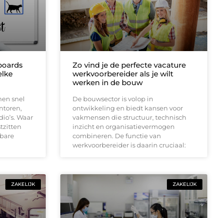
boards
Zo vind je de perfecte vacature
elke
werkvoorbereider als je wilt
werken in de bouw
nen snel
De bouwsector is volop in
ntoren,
ontwikkeling en biedt kansen voor
dio’s. Waar
vakmensen die structuur, technisch
tzitten
inzicht en organisatievermogen
dbare
combineren. De functie van
werkvoorbereider is daarin cruciaal:
ZAKELIJK
ZAKELIJK