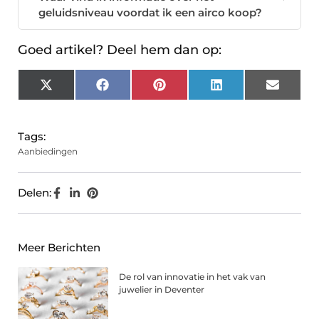
geluidsniveau voordat ik een airco koop?
Goed artikel? Deel hem dan op:
X
Facebook
Pinterest
LinkedIn
Email
(Twitter)
Tags:
Aanbiedingen
Delen:
Meer Berichten
De rol van innovatie in het vak van
juwelier in Deventer