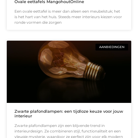
Ovale eettafels MangohoutOnline
Een ovale eettafel is meer dan alleen een meubelstuk; het
is het hart van het huis. Steeds meer interieurs kiezen voor
ronde vormen die zorgen
AANBIEDINGEN
Zwarte plafondlampen: een tijdloze keuze voor jouw
interieur
Zwarte plafondlampen zijn een blijvende trend in
interieurdesign. Ze combineren stijl, functionaliteit en een
vleugje mysterie, waardoor ze perfect zijn voor elk modern