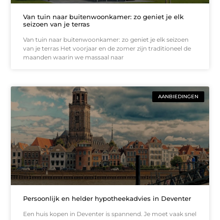
Van tuin naar buitenwoonkamer: zo geniet je elk
seizoen van je terras
Van tuin naar buitenwoonkamer: zo geniet je elk seizoen
van je terras Het voorjaar en de zomer zijn traditioneel de
maanden waarin we massaal naar
AANBIEDINGEN
Persoonlijk en helder hypotheekadvies in Deventer
Een huis kopen in Deventer is spannend. Je moet vaak snel