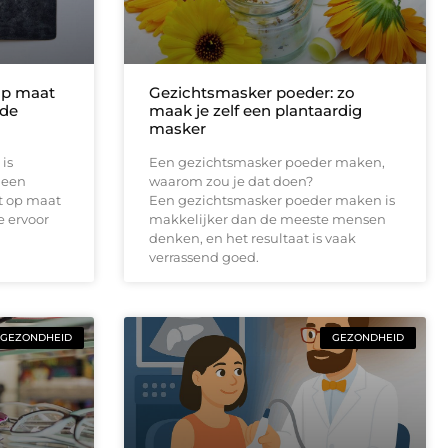
 op maat
Gezichtsmasker poeder: zo
 de
maak je zelf een plantaardig
masker
is
Een gezichtsmasker poeder maken,
 een
waarom zou je dat doen?
t op maat
Een gezichtsmasker poeder maken is
e ervoor
makkelijker dan de meeste mensen
denken, en het resultaat is vaak
verrassend goed.
GEZONDHEID
GEZONDHEID