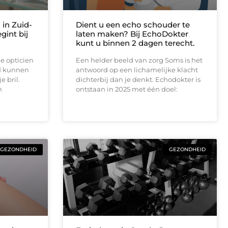
 in Zuid-
Dient u een echo schouder te
gint bij
laten maken? Bij EchoDokter
kunt u binnen 2 dagen terecht.
e opticien
Een helder beeld van zorg Soms is het
ed kunnen
antwoord op een lichamelijke klacht
e bril.
dichterbij dan je denkt. Echodokter is
m
ontstaan in 2025 met één doel:
GEZONDHEID
GEZONDHEID