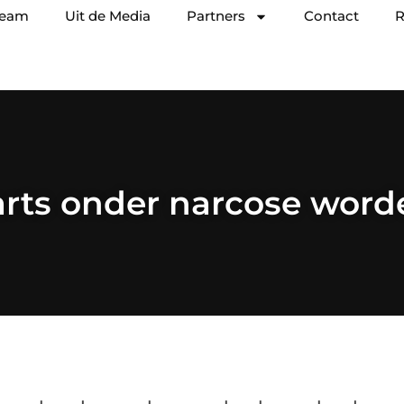
team
Uit de Media
Partners
Contact
R
arts onder narcose wor