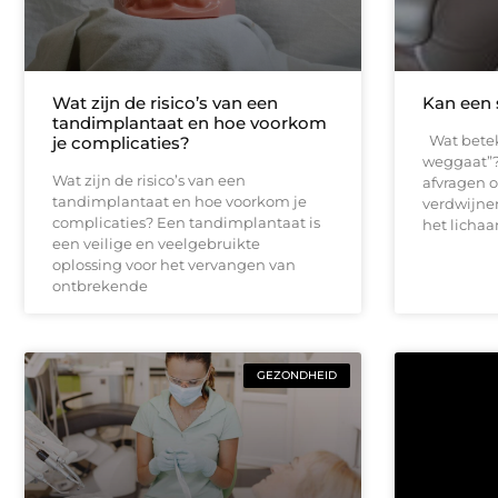
Wat zijn de risico’s van een
Kan een 
tandimplantaat en hoe voorkom
Wat beteke
je complicaties?
weggaat”
Wat zijn de risico’s van een
afvragen o
tandimplantaat en hoe voorkom je
verdwijnen
complicaties? Een tandimplantaat is
het licha
een veilige en veelgebruikte
oplossing voor het vervangen van
ontbrekende
GEZONDHEID