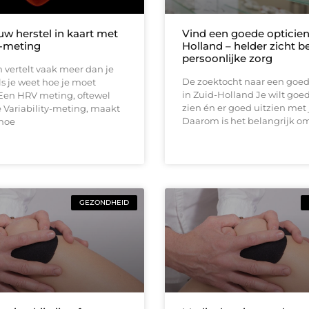
uw herstel in kaart met
Vind een goede opticien
-meting
Holland – helder zicht be
persoonlijke zorg
 vertelt vaak meer dan je
De zoektocht naar een goed
s je weet hoe je moet
in Zuid-Holland Je wilt go
 Een HRV meting, oftewel
zien én er goed uitzien met j
 Variability-meting, maakt
Daarom is het belangrijk o
 hoe
GEZONDHEID