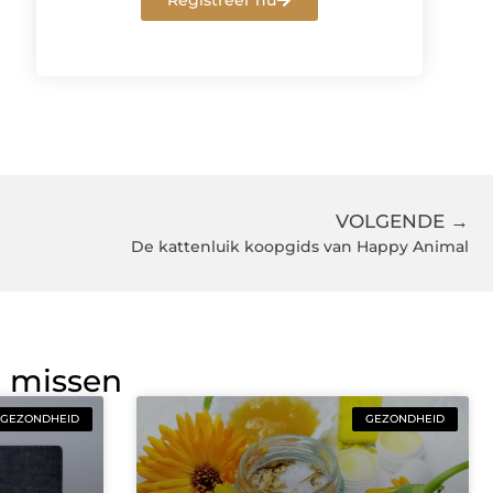
Registreer nu
VOLGENDE →
De kattenluik koopgids van Happy Animal
g missen
GEZONDHEID
GEZONDHEID