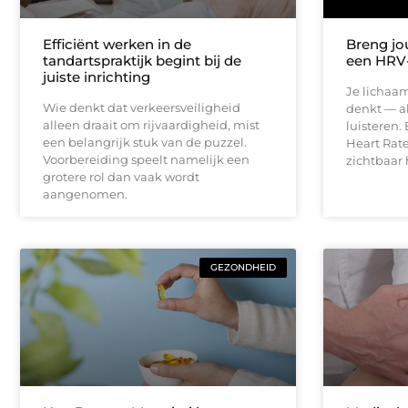
Efficiënt werken in de
Breng jo
tandartspraktijk begint bij de
een HRV
juiste inrichting
Je lichaam
Wie denkt dat verkeersveiligheid
denkt — al
alleen draait om rijvaardigheid, mist
luisteren.
een belangrijk stuk van de puzzel.
Heart Rate
Voorbereiding speelt namelijk een
zichtbaar
grotere rol dan vaak wordt
aangenomen.
GEZONDHEID