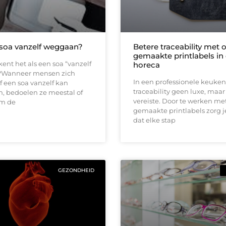
soa vanzelf weggaan?
Betere traceability met
gemaakte printlabels in
nt het als een soa “vanzelf
horeca
?Wanneer mensen zich
In een professionele keuken 
f een soa vanzelf kan
traceability geen luxe, maar
, bedoelen ze meestal of
vereiste. Door te werken me
am de
gemaakte printlabels zorg j
dat elke stap
GEZONDHEID