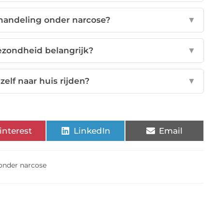
handeling onder narcose?
▼
ezondheid belangrijk?
▼
zelf naar huis rijden?
▼
interest
LinkedIn
Email
onder narcose