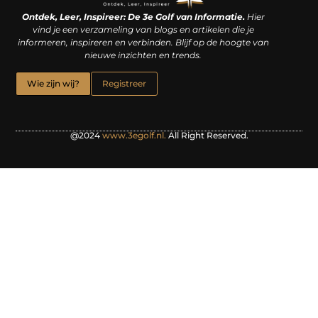
Linkjes kopen: een slimme zet of een dure vergissing?
Kan je geld verdienen met een website? De waarheid achter het digitale verdienmodel
Ontdek, Leer, Inspireer: De 3e Golf van Informatie.
Hier
vind je een verzameling van blogs en artikelen die je
informeren, inspireren en verbinden. Blijf op de hoogte van
nieuwe inzichten en trends.
Wie zijn wij?
Registreer
@2024
www.3egolf.nl.
All Right Reserved.