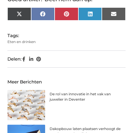
X
Facebook
Pinterest
LinkedIn
Email
(Twitter)
Tags:
Eten en drinken
Delen:
Meer Berichten
De rol van innovatie in het vak van
juwelier in Deventer
Dakopbouw laten plaatsen verhoogt de