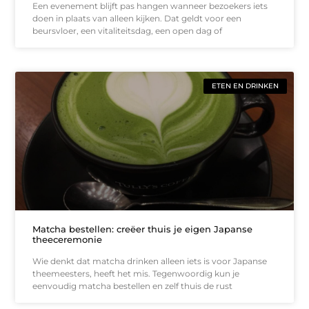
Een evenement blijft pas hangen wanneer bezoekers iets
doen in plaats van alleen kijken. Dat geldt voor een
beursvloer, een vitaliteitsdag, een open dag of
ETEN EN DRINKEN
Matcha bestellen: creëer thuis je eigen Japanse
theeceremonie
Wie denkt dat matcha drinken alleen iets is voor Japanse
theemeesters, heeft het mis. Tegenwoordig kun je
eenvoudig matcha bestellen en zelf thuis de rust