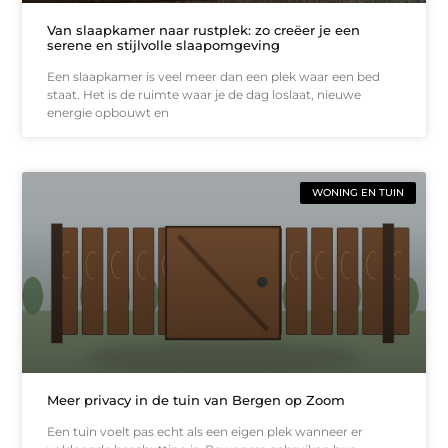
Van slaapkamer naar rustplek: zo creëer je een
serene en stijlvolle slaapomgeving
Een slaapkamer is veel meer dan een plek waar een bed
staat. Het is de ruimte waar je de dag loslaat, nieuwe
energie opbouwt en
WONING EN TUIN
Meer privacy in de tuin van Bergen op Zoom
Een tuin voelt pas echt als een eigen plek wanneer er