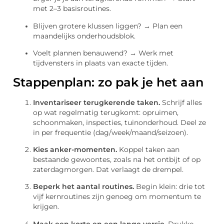
met 2–3 basisroutines.
Blijven grotere klussen liggen? → Plan een
maandelijks onderhoudsblok.
Voelt plannen benauwend? → Werk met
tijdvensters in plaats van exacte tijden.
Stappenplan: zo pak je het aan
Inventariseer terugkerende taken.
Schrijf alles
op wat regelmatig terugkomt: opruimen,
schoonmaken, inspecties, tuinonderhoud. Deel ze
in per frequentie (dag/week/maand/seizoen).
Kies anker-momenten.
Koppel taken aan
bestaande gewoontes, zoals na het ontbijt of op
zaterdagmorgen. Dat verlaagt de drempel.
Beperk het aantal routines.
Begin klein: drie tot
vijf kernroutines zijn genoeg om momentum te
krijgen.
Maak een korte en een lange versie.
Drukke