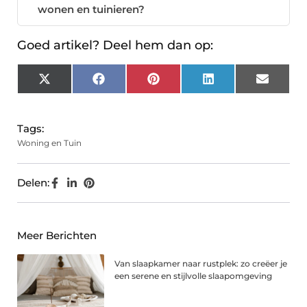
wonen en tuinieren?
Goed artikel? Deel hem dan op:
X
Facebook
Pinterest
LinkedIn
Email
(Twitter)
Tags:
Woning en Tuin
Delen:
Meer Berichten
Van slaapkamer naar rustplek: zo creëer je
een serene en stijlvolle slaapomgeving