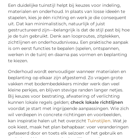
Een duidelijke tuinstijl helpt bij keuzes voor indeling,
materialen en onderhoud. In plaats van losse ideeën te
stapelen, kies je één richting en werk je die consequent
uit. Dat kan minimalistisch, natuurlijk of juist
gestructureerd zijn—belangrijk is dat de stijl past bij hoe
je de tuin gebruikt. Denk aan looproutes, zitplekken,
zichtlijnen en onderhoudsniveau. Een praktische aanpak
is om eerst functies te bepalen (spelen, ontspannen,
werken in de tuin) en daarna pas vormen en beplanting
te kiezen.
Onderhoud wordt eenvoudiger wanneer materialen en
beplanting op elkaar zijn afgestemd. Zo vragen grote
vakken met bodembedekkers minder werk dan veel
kleine perkjes, en blijven stevige randen langer netjes.
Bij keuzes voor bestrating, afwatering of verlichting
kunnen lokale regels gelden;
check lokale richtlijnen
voordat je start met ingrijpende aanpassingen. Wie zich
wil verdiepen in concrete richtingen en voorbeelden,
kan inspiratie halen uit het overzicht
Tuinstijlen
. Wat je
ook kiest, maak het plan behapbaar: voer veranderingen
gefaseerd door en toets elk seizoen of het gebruik en