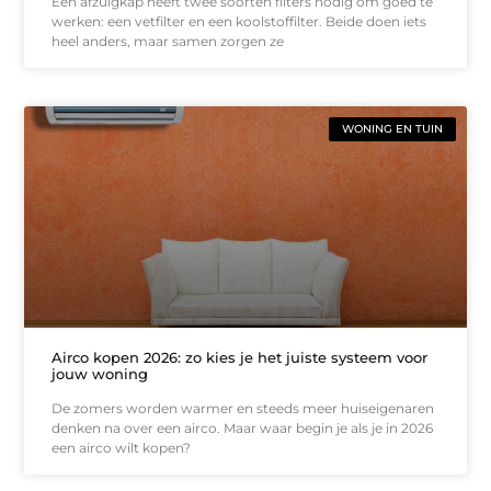
Een afzuigkap heeft twee soorten filters nodig om goed te
werken: een vetfilter en een koolstoffilter. Beide doen iets
heel anders, maar samen zorgen ze
WONING EN TUIN
Airco kopen 2026: zo kies je het juiste systeem voor
jouw woning
De zomers worden warmer en steeds meer huiseigenaren
denken na over een airco. Maar waar begin je als je in 2026
een airco wilt kopen?