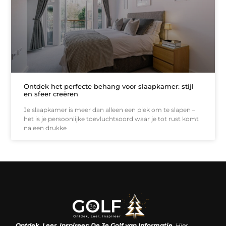
Ontdek het perfecte behang voor slaapkamer: stijl
en sfeer creëren
Je slaapkamer is meer dan alleen een plek om te slapen –
het is je persoonlijke toevluchtsoord waar je tot rust komt
na een drukke
Linkjes kopen: een slimme zet of een dure vergissing?
Kan je geld verdienen met een website? De waarheid achter het digitale verdienmodel
Ontdek, Leer, Inspireer: De 3e Golf van Informatie.
Hier