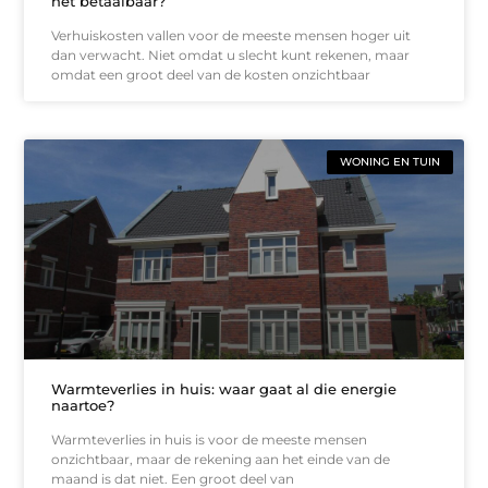
het betaalbaar?
Verhuiskosten vallen voor de meeste mensen hoger uit
dan verwacht. Niet omdat u slecht kunt rekenen, maar
omdat een groot deel van de kosten onzichtbaar
WONING EN TUIN
Warmteverlies in huis: waar gaat al die energie
naartoe?
Warmteverlies in huis is voor de meeste mensen
onzichtbaar, maar de rekening aan het einde van de
maand is dat niet. Een groot deel van