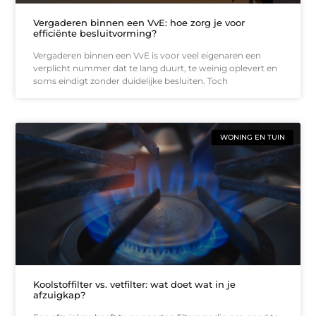
Vergaderen binnen een VvE: hoe zorg je voor
efficiënte besluitvorming?
Vergaderen binnen een VvE is voor veel eigenaren een
verplicht nummer dat te lang duurt, te weinig oplevert en
soms eindigt zonder duidelijke besluiten. Toch
WONING EN TUIN
Koolstoffilter vs. vetfilter: wat doet wat in je
afzuigkap?