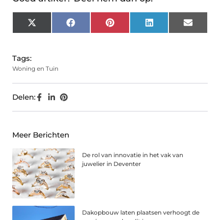
X
Facebook
Pinterest
LinkedIn
Email
(Twitter)
Tags:
Woning en Tuin
Delen:
Meer Berichten
De rol van innovatie in het vak van
juwelier in Deventer
Dakopbouw laten plaatsen verhoogt de