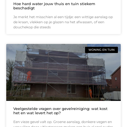
Hoe hard water jouw thuis en tuin stiekem
beschadigt
Je merkt het misschien al een tijdje: een wittige aanslag op
de kraan, vlekken op je glazen na het afwassen, of een
douchekop die steeds
WONING EN TUIN
Veelgestelde vragen over gevelreiniging: wat kost
het en wat levert het op?
Een vieze gevel valt op. Groene aanslag, donkere vegen en
vervuiling door uitlaatgassen maken een huis al snel ouder