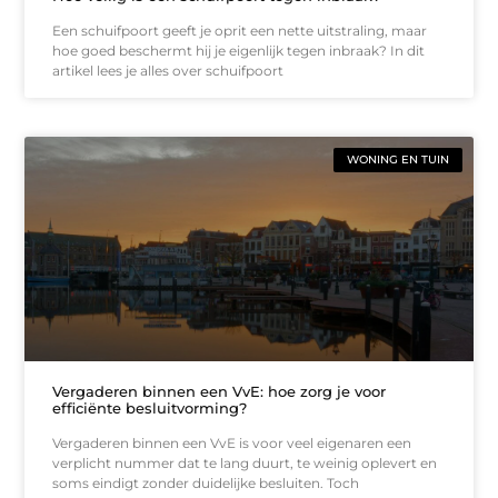
Een schuifpoort geeft je oprit een nette uitstraling, maar
hoe goed beschermt hij je eigenlijk tegen inbraak? In dit
artikel lees je alles over schuifpoort
WONING EN TUIN
Vergaderen binnen een VvE: hoe zorg je voor
efficiënte besluitvorming?
Vergaderen binnen een VvE is voor veel eigenaren een
verplicht nummer dat te lang duurt, te weinig oplevert en
soms eindigt zonder duidelijke besluiten. Toch