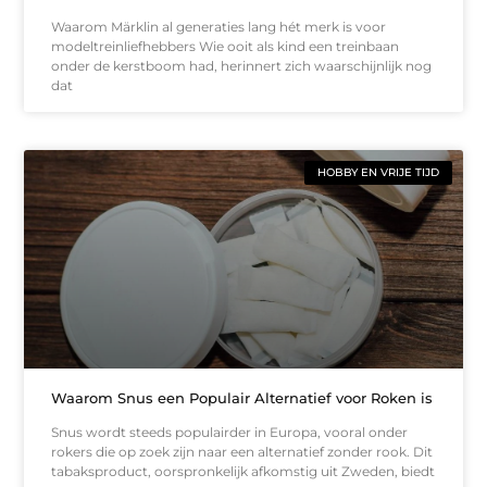
Waarom Märklin al generaties lang hét merk is voor
modeltreinliefhebbers Wie ooit als kind een treinbaan
onder de kerstboom had, herinnert zich waarschijnlijk nog
dat
HOBBY EN VRIJE TIJD
Waarom Snus een Populair Alternatief voor Roken is
Snus wordt steeds populairder in Europa, vooral onder
rokers die op zoek zijn naar een alternatief zonder rook. Dit
tabaksproduct, oorspronkelijk afkomstig uit Zweden, biedt