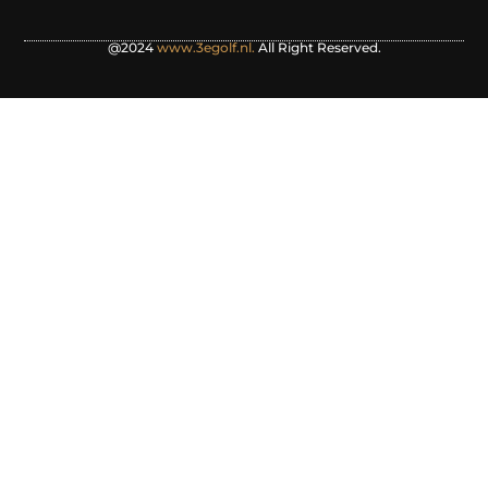
@2024
www.3egolf.nl.
All Right Reserved.