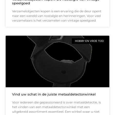
speelgoed
Verzamelobjecten kopen is een ervaring die de deur opent
naar een wereld van nostalgie en herinneringen. Voor veel
verzamelaars is het verzamelen van vintage speelgoed
HOBBY EN VRIJE TIJD
Vind uw schat in de juiste metaaldetectorwinkel
Voor iedereen die gepassioneerd is over metaaldetectie, is
het vinden van een metaaldetectorwinkel met een
uitgebreid assortiment essentieel. Een winkel waar u niet