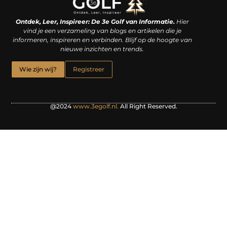
Linkjes kopen: een slimme zet of een dure vergissing?
Kan je geld verdienen met een website? De waarheid achter het digitale verdienmodel
Ontdek, Leer, Inspireer: De 3e Golf van Informatie.
Hier
vind je een verzameling van blogs en artikelen die je
informeren, inspireren en verbinden. Blijf op de hoogte van
nieuwe inzichten en trends.
Wie zijn wij?
Registreer
@2024
www.3egolf.nl.
All Right Reserved.