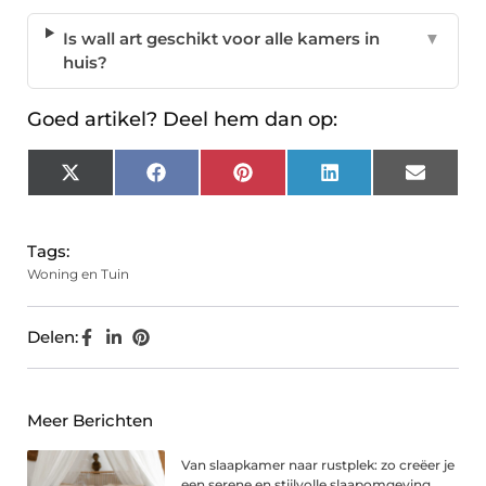
Is wall art geschikt voor alle kamers in
▼
huis?
Goed artikel? Deel hem dan op:
X
Facebook
Pinterest
LinkedIn
Email
(Twitter)
Tags:
Woning en Tuin
Delen:
Meer Berichten
Van slaapkamer naar rustplek: zo creëer je
een serene en stijlvolle slaapomgeving