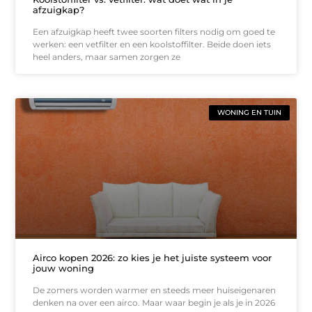
afzuigkap?
Een afzuigkap heeft twee soorten filters nodig om goed te
werken: een vetfilter en een koolstoffilter. Beide doen iets
heel anders, maar samen zorgen ze
WONING EN TUIN
Airco kopen 2026: zo kies je het juiste systeem voor
jouw woning
De zomers worden warmer en steeds meer huiseigenaren
denken na over een airco. Maar waar begin je als je in 2026