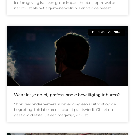
leefomgeving kan een grote impact hebben op zowel de
nachtrust als het algemene welzijn. Een van de meest
DIENSTVERLENING
Waar let je op bij professionele beveiliging inhuren?
Voor veel ondernemers is beveiliging een sluitpost op de
begroting, totdat er een incident plaatsvindt. Of het nu
gaat om diefstal uit een magazijn, onrust