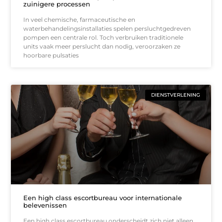
zuinigere processen
In veel chemische, farmaceutische en
waterbehandelingsinstallaties spelen persluchtgedreven
pompen een centrale rol. Toch verbruiken traditionele
units vaak meer perslucht dan nodig, veroorzaken ze
hoorbare pulsaties
DIENSTVERLENING
Een high class escortbureau voor internationale
belevenissen
Een high class escortbureau onderscheidt zich niet alleen