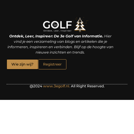
Linkjes kopen: een slimme zet of een dure vergissing?
Kan je geld verdienen met een website? De waarheid achter het digitale verdienmodel
Ontdek, Leer, Inspireer: De 3e Golf van Informatie.
Hier
vind je een verzameling van blogs en artikelen die je
informeren, inspireren en verbinden. Blijf op de hoogte van
nieuwe inzichten en trends.
Wie zijn wij?
Registreer
@2024
www.3egolf.nl.
All Right Reserved.