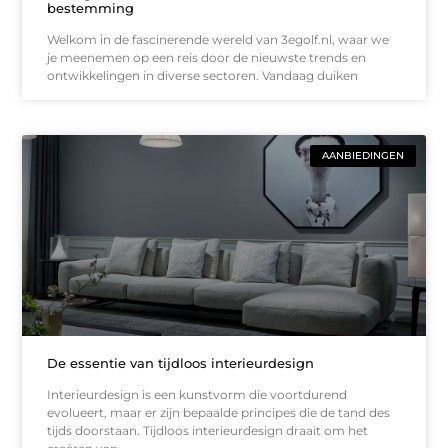
bestemming
Welkom in de fascinerende wereld van 3egolf.nl, waar we
je meenemen op een reis door de nieuwste trends en
ontwikkelingen in diverse sectoren. Vandaag duiken
AANBIEDINGEN
De essentie van tijdloos interieurdesign
Interieurdesign is een kunstvorm die voortdurend
evolueert, maar er zijn bepaalde principes die de tand des
tijds doorstaan. Tijdloos interieurdesign draait om het