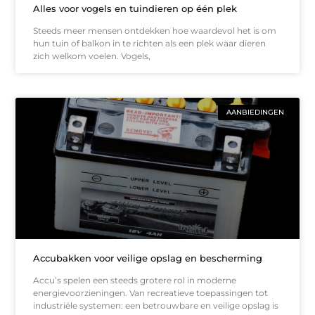
Alles voor vogels en tuindieren op één plek
Steeds meer mensen ontdekken hoe waardevol het is om
hun tuin of balkon in te richten als een plek waar dieren
zich welkom voelen. Vogels,
AANBIEDINGEN
Accubakken voor veilige opslag en bescherming
Accu’s spelen een steeds grotere rol in moderne
energievoorzieningen. Van recreatieve toepassingen tot
industriële systemen: een betrouwbare en veilige opslag is