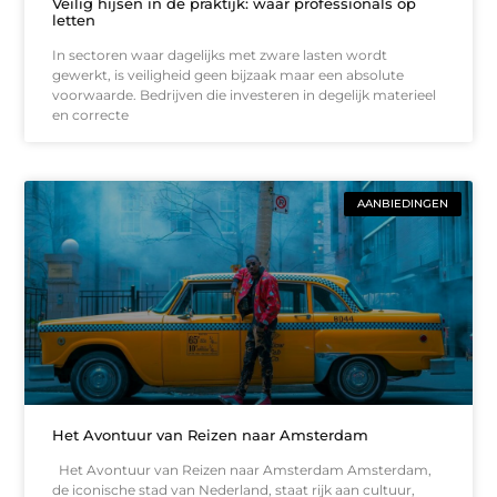
Veilig hijsen in de praktijk: waar professionals op
letten
In sectoren waar dagelijks met zware lasten wordt
gewerkt, is veiligheid geen bijzaak maar een absolute
voorwaarde. Bedrijven die investeren in degelijk materieel
en correcte
AANBIEDINGEN
Het Avontuur van Reizen naar Amsterdam
Het Avontuur van Reizen naar Amsterdam Amsterdam,
de iconische stad van Nederland, staat rijk aan cultuur,