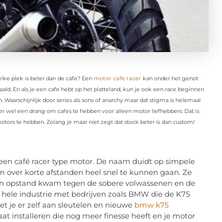
ke plek is beter dan de cafe? Een
motor cafe racer
kan onder het genot
aald. En als je een cafe hebt op het platteland, kun je ook een race beginnen
Waarschijnlijk door series als sons of anarchy maar dat stigma is helemaal
er wel een drang om cafes te hebben voor alleen motor liefhebbers. Dat is
otors te hebben. Zolang je maar niet zegt dat stock beter is dan custom!
k een café racer type motor. De naam duidt op simpele
over korte afstanden heel snel te kunnen gaan. Ze
d in opstand kwam tegen de sobere volwassenen en de
n hele industrie met bedrijven zoals BMW die de K75
et je er zelf aan sleutelen en nieuwe
bmw k75
aat installeren die nog meer finesse heeft en je motor