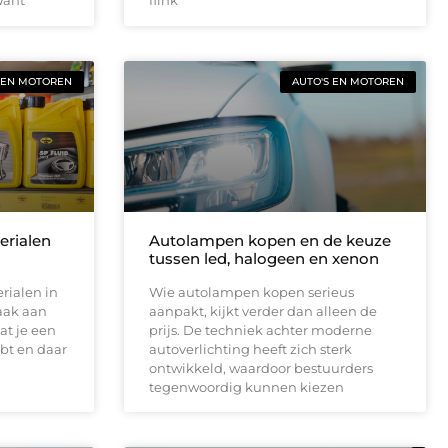
 EN MOTOREN
AUTO'S EN MOTOREN
terialen
Autolampen kopen en de keuze
tussen led, halogeen en xenon
rialen in
Wie autolampen kopen serieus
aak aan
aanpakt, kijkt verder dan alleen de
at je een
prijs. De techniek achter moderne
bt en daar
autoverlichting heeft zich sterk
ontwikkeld, waardoor bestuurders
tegenwoordig kunnen kiezen