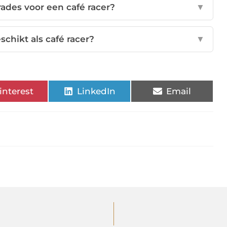
rades voor een café racer?
▼
chikt als café racer?
▼
interest
LinkedIn
Email