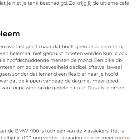
 je niet je tank beschadigd. Zo krijg jij de ultieme café
bleem
 overlast geeft maar dat hoeft geen probleem te zijn.
ren helemaal niet gebruikt moeten worden kun je ook
 die hoofdschuddende mensen de mond. Een bike db
onteren om zo de hoeveelheid decibel, oftewel lawaai
aan zonder dat iemand een fles bier naar je hoofd
n over dat de kippen vandaag de dag niet meer goed
k van toepassing op de gehele natuur. Dus als je groen
aar de BMW r100 is toch één van de klassiekers. Het is
nt altijd je r100 nog verder upgraden door er meer
motor