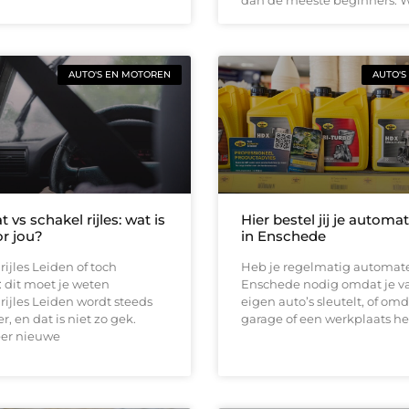
AUTO'S EN MOTOREN
AUTO'S
vs schakel rijles: wat is
Hier bestel jij je automa
or jou?
in Enschede
ijles Leiden of toch
Heb je regelmatig automate
 dit moet je weten
Enschede nodig omdat je v
ijles Leiden wordt steeds
eigen auto’s sleutelt, of omd
, en dat is niet zo gek.
garage of een werkplaats he
er nieuwe