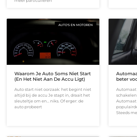
meer particulieren
AUTO'S EN MOTOREN
Waarom Je Auto Soms Niet Start
Automaat 
(En Het Niet Aan De Accu Ligt)
beter vo
Auto start niet oorzaak: het begint niet
Automaat r
altijd bij de accu Je stapt in, draait het
schakelen:
sleuteltje om en… niks. Of erger: de
Automaat r
auto probeert
populairder
Steeds me