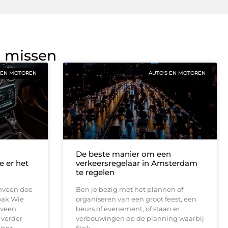
g missen
 EN MOTOREN
AUTO'S EN MOTOREN
De beste manier om een
e er het
verkeersregelaar in Amsterdam
te regelen
enveen doe
Ben je bezig met het plannen of
pak Wie
organiseren van een groot feest, een
nveen
beurs of evenement, of staan er
 verder
verbouwingen op de planning waarbij
Want
flink