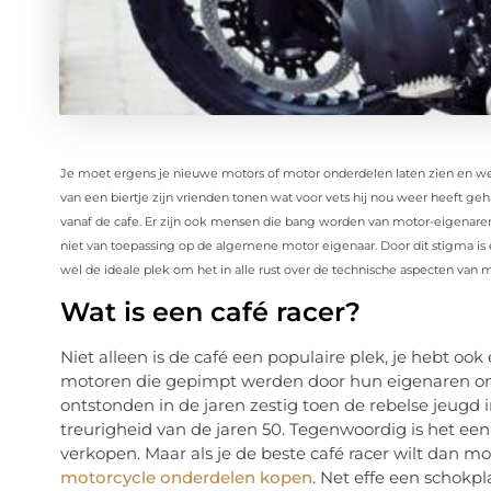
Je moet ergens je nieuwe motors of motor onderdelen laten zien en wel
van een biertje zijn vrienden tonen wat voor vets hij nou weer heeft geh
vanaf de cafe. Er zijn ook mensen die bang worden van motor-eigenaren. 
niet van toepassing op de algemene motor eigenaar. Door dit stigma is 
wel de ideale plek om het in alle rust over de technische aspecten van m
Wat is een café racer?
Niet alleen is de café een populaire plek, je hebt oo
motoren die gepimpt werden door hun eigenaren om 
ontstonden in de jaren zestig toen de rebelse jeug
treurigheid van de jaren 50. Tegenwoordig is het ee
verkopen. Maar als je de beste café racer wilt dan mo
motorcycle onderdelen kopen
. Net effe een schokpl