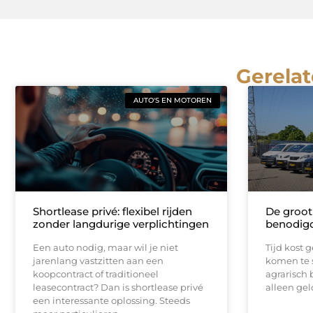
Gerelat
AUTO'S EN MOTOREN
Shortlease privé: flexibel rijden
De groot
zonder langdurige verplichtingen
benodigd
Een auto nodig, maar wil je niet
Tijd kost g
jarenlang vastzitten aan een
komen te s
koopcontract of traditioneel
agrarisch b
leasecontract? Dan is shortlease privé
alleen gel
een interessante oplossing. Steeds