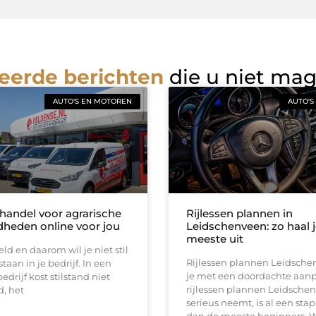
eerde berichten
die u niet ma
AUTO'S EN MOTOREN
AUTO'S
handel voor agrarische
Rijlessen plannen in
heden online voor jou
Leidschenveen: zo haal j
meeste uit
eld en daarom wil je niet stil
Rijlessen plannen Leidsch
taan in je bedrijf. In een
je met een doordachte aan
edrijf kost stilstand niet
rijlessen plannen Leidsche
d, het
serieus neemt, is al een stap
dan de meeste beginners. 