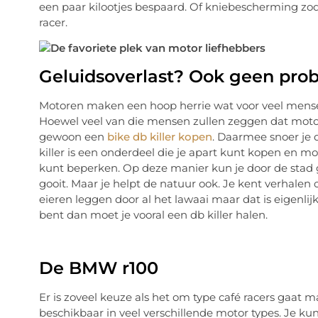
een paar kilootjes bespaard. Of kniebescherming zodat
racer.
Geluidsoverlast? Ook geen pro
Motoren maken een hoop herrie wat voor veel mensen
Hoewel veel van die mensen zullen zeggen dat moto
gewoon een
bike db killer kopen
. Daarmee snoer je
killer is een onderdeel die je apart kunt kopen en m
kunt beperken. Op deze manier kun je door de stad g
gooit. Maar je helpt de natuur ook. Je kent verhale
eieren leggen door al het lawaai maar dat is eigenlij
bent dan moet je vooral een db killer halen.
De BMW r100
Er is zoveel keuze als het om type café racers gaat m
beschikbaar in veel verschillende motor types. Je ku