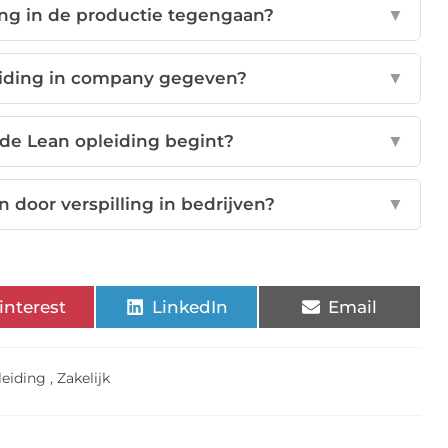
ling in de productie tegengaan?
▼
iding in company gegeven?
▼
 de Lean opleiding begint?
▼
n door verspilling in bedrijven?
▼
interest
LinkedIn
Email
leiding
,
Zakelijk