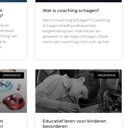
en
Wat is coaching schagen?
g?
Wat is coaching Schagen? Coaching
jke en
Schagen biedt professionele
centraal
begeleiding aan individuen en
aching” en
groepen in de regio Schagen. Deze
g te
vorm van coaching richt zich op het
or
ONDERWIJS
ONDERWIJS
et
Educatief leren voor kinderen
an
bevorderen