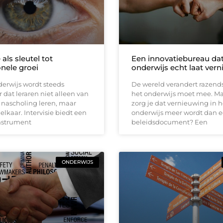
 als sleutel tot
Een innovatiebureau da
onele groei
onderwijs echt laat ver
erwijs wordt steeds
De wereld verandert razends
r dat leraren niet alleen van
het onderwijs moet mee. M
 nascholing leren, maar
zorg je dat vernieuwing in h
elkaar. Intervisie biedt een
onderwijs meer wordt dan 
instrument
beleidsdocument? Een
ONDERWIJS