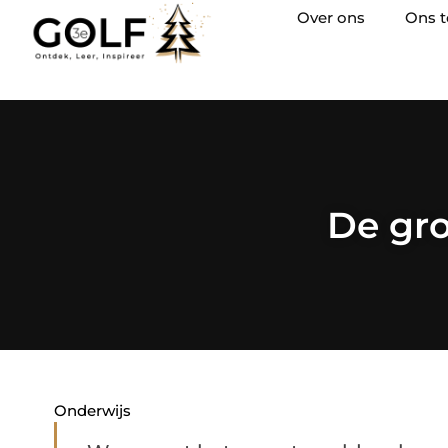
Over ons
Ons 
De gro
Onderwijs