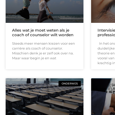
Alles wat je moet weten als je
Intervisie
coach of counselor wilt worden
professi
Steeds meer mensen kiezen voor een
In het ond
carrière als coach of counselor.
duidelijke
Misschien denk je er zelf ook over na.
theorie en
Maar waar begin je en wat
vooral van 
krachtig 
ONDERWIJS