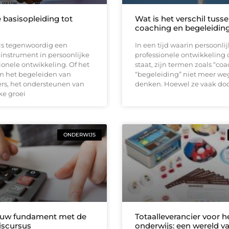
 basisopleiding tot
Wat is het verschil tuss
coaching en begeleidin
is tegenwoordig een
In een tijd waarin persoonli
 instrument in persoonlijke
professionele ontwikkeling 
ionele ontwikkeling. Of het
staat, zijn termen zoals “co
m het begeleiden van
“begeleiding” niet meer we
s, het ondersteunen van
denken. Hoewel ze vaak do
ke groei
ONDERWIJS
 uw fundament met de
Totaalleverancier voor h
iscursus
onderwijs: een wereld v