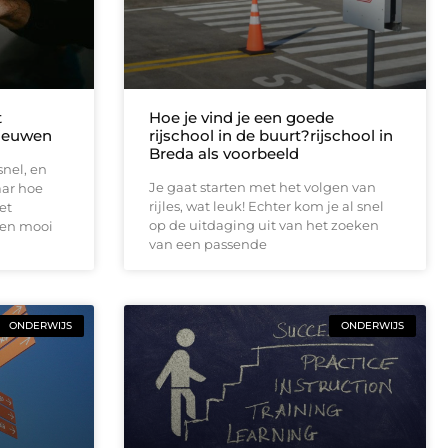
t
Hoe je vind je een goede
nieuwen
rijschool in de buurt?rijschool in
Breda als voorbeeld
nel, en
Je gaat starten met het volgen van
aar hoe
rijles, wat leuk! Echter kom je al snel
et
op de uitdaging uit van het zoeken
een mooi
van een passende
ONDERWIJS
ONDERWIJS