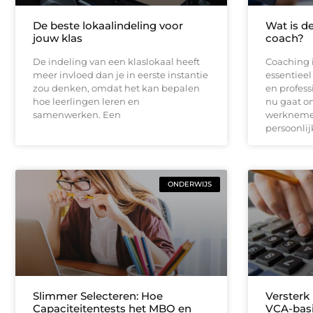
De beste lokaalindeling voor
Wat is de
jouw klas
coach?
De indeling van een klaslokaal heeft
Coaching 
meer invloed dan je in eerste instantie
essentieel
zou denken, omdat het kan bepalen
en profess
hoe leerlingen leren en
nu gaat o
samenwerken. Een
werknemer
persoonlij
ONDERWIJS
Slimmer Selecteren: Hoe
Versterk
Capaciteitentests het MBO en
VCA-bas