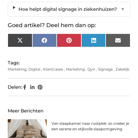
Hoe helpt digital signage in ziekenhuizen?
▼
Goed artikel? Deel hem dan op:
X
Facebook
Pinterest
LinkedIn
Email
(Twitter)
Tags:
Marketing
,
Digital
,
Klantcases
,
Marketing
,
Qyn
,
Signage
,
Zakelijk
Delen:
Meer Berichten
Van slaapkamer naar rustplek: zo creëer je
een serene en stijlvolle slaapomgeving