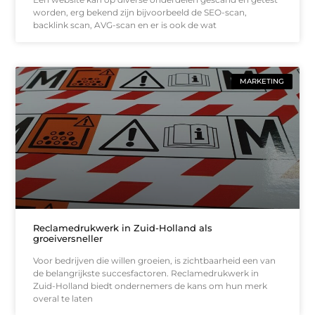
worden, erg bekend zijn bijvoorbeeld de SEO-scan,
backlink scan, AVG-scan en er is ook de wat
MARKETING
Reclamedrukwerk in Zuid-Holland als
groeiversneller
Voor bedrijven die willen groeien, is zichtbaarheid een van
de belangrijkste succesfactoren. Reclamedrukwerk in
Zuid-Holland biedt ondernemers de kans om hun merk
overal te laten