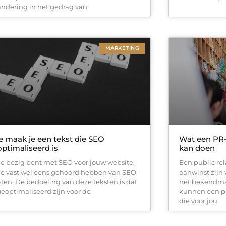
andering in het gedrag van
MARKETING
 maak je een tekst die SEO
Wat een PR-b
ptimaliseerd is
kan doen
 je bezig bent met SEO voor jouw website,
Een public rel
 je vast wel eens gehoord hebben van SEO-
aanwinst zijn v
sten. De bedoeling van deze teksten is dat
het bekendma
geoptimaliseerd zijn voor de
kunnen een pu
die voor jou