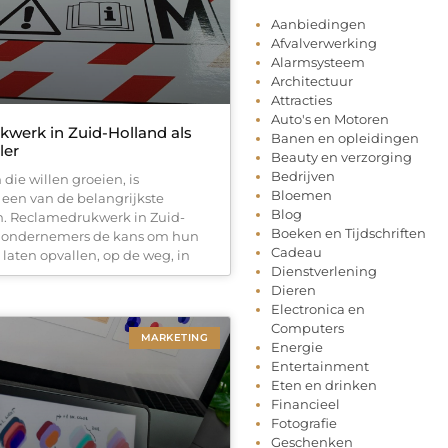
Aanbiedingen
Afvalverwerking
Alarmsysteem
Architectuur
Attracties
Auto's en Motoren
werk in Zuid-Holland als
Banen en opleidingen
ler
Beauty en verzorging
Bedrijven
 die willen groeien, is
Bloemen
 een van de belangrijkste
Blog
n. Reclamedrukwerk in Zuid-
Boeken en Tijdschriften
t ondernemers de kans om hun
Cadeau
 laten opvallen, op de weg, in
Dienstverlening
Dieren
Electronica en
Computers
MARKETING
Energie
Entertainment
Eten en drinken
Financieel
Fotografie
Geschenken