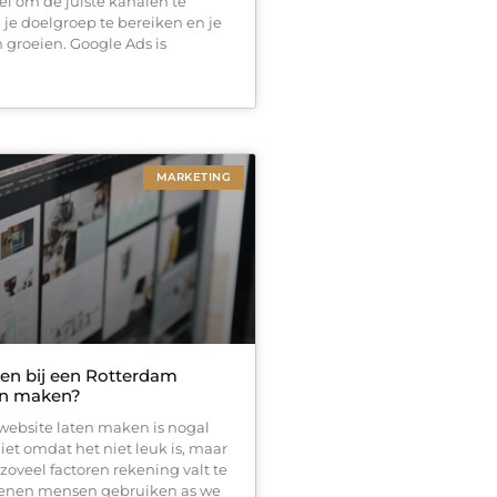
eel om de juiste kanalen te
je doelgroep te bereiken en je
en groeien. Google Ads is
MARKETING
ten bij een Rotterdam
en maken?
website laten maken is nogal
et omdat het niet leuk is, maar
oveel factoren rekening valt te
oenen mensen gebruiken as we