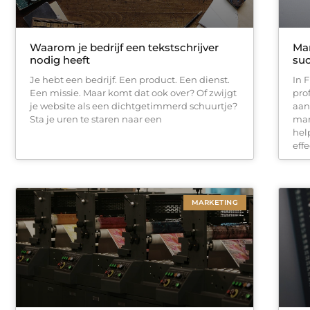
Waarom je bedrijf een tekstschrijver
Mar
nodig heeft
suc
Je hebt een bedrijf. Een product. Een dienst.
In 
Een missie. Maar komt dat ook over? Of zwijgt
pro
je website als een dichtgetimmerd schuurtje?
aan
Sta je uren te staren naar een
mar
hel
effe
MARKETING