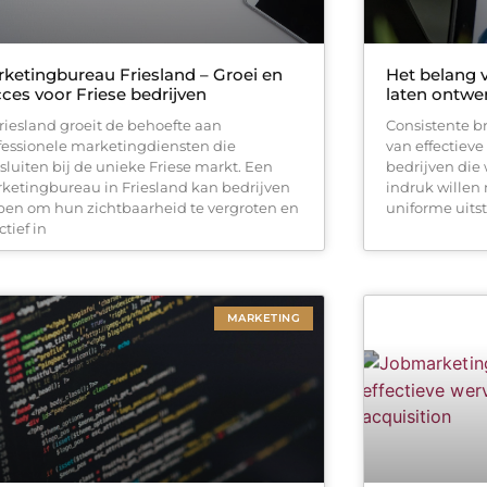
ketingbureau Friesland – Groei en
Het belang 
ces voor Friese bedrijven
laten ontwe
Friesland groeit de behoefte aan
Consistente br
fessionele marketingdiensten die
van effectiev
sluiten bij de unieke Friese markt. Een
bedrijven die 
ketingbureau in Friesland kan bedrijven
indruk willen
pen om hun zichtbaarheid te vergroten en
uniforme uitst
ctief in
MARKETING