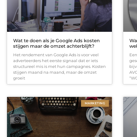
Wat te doen als je Google Ads kosten
Wat
stijgen maar de omzet achterblijft?
we
Het rendement van Google Ads is voor veel
Een
adverteerders het eerste signaal dat er iets
ges
structureel mis is met hun campagnes. Kosten
bij
stijgen maand na maand, maar de omzet
AVG
groeit
“WC
MARKETING