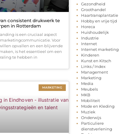
Gezondheid
Groothandel
Haartransplantatie
van consistent drukwerk te
Hobby en vrije tijd
rpen in Rotterdam
Horeca
Huishoudelijk
anding is een cruciaal aspect
Industrie
e marketingcommunicatie. Voor
Internet
willen opvallen en een blijvende
Internet marketing
 maken, is het essentieel om een
Kinderen
raling te hebben in
Kunst en Kitsch
Links / Index
Management
Marketing
Media
MARKETING
Meubels
MKB
Mobiliteit
Mode en Kleding
Muziek
Onderwijs
Particuliere
dienstverlening