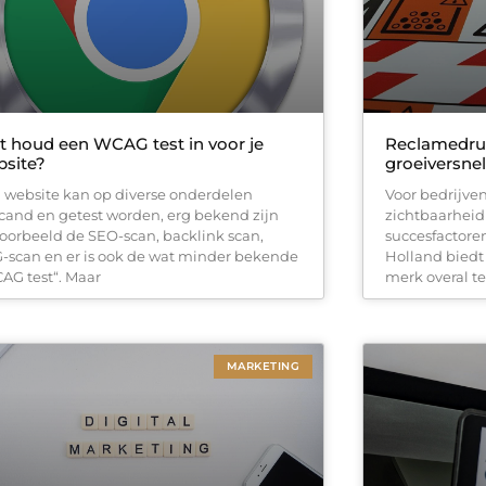
 houd een WCAG test in voor je
Reclamedruk
bsite?
groeiversnel
 website kan op diverse onderdelen
Voor bedrijven
cand en getest worden, erg bekend zijn
zichtbaarheid
voorbeeld de SEO-scan, backlink scan,
succesfactore
-scan en er is ook de wat minder bekende
Holland bied
AG test“. Maar
merk overal te
MARKETING