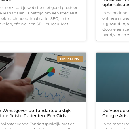
optimalisati
 je merkt dat je website niet goed presteert
In de hedenda
e leads dalen, is het tijd om een specialist
online aanwe
zoekmachineoptimalisatie (SEO) in te
is geworden, 
akelen, oftewel een SEO bureau! Met
Google een cen
bedrijven en w
MARKETING
 Winstgevende Tandartspraktijk
De Voordele
 de Juiste Patiënten: Een Gids
Google Ads
 Winstgevende Tandartspraktijk met de
In de moderne