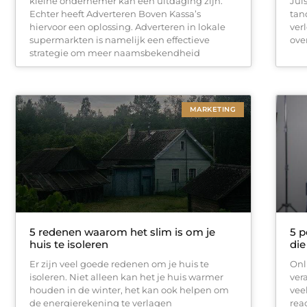
kleine ondernemer kan een uitdaging zijn.
Jui
Echter heeft Adverteren Boven Kassa’s
tan
hiervoor een oplossing. Adverteren in lokale
ver
supermarkten is namelijk een effectieve
ove
strategie om meer naamsbekendheid
MARKETING
5 redenen waarom het slim is om je
5 p
huis te isoleren
die
Er zijn veel goede redenen om je huis te
Onl
isoleren. Niet alleen kan het je huis warmer
ver
houden in de winter, het kan ook helpen om
vee
de energierekening te verlagen
rea