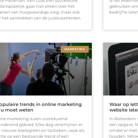
ste Patiënten: Een Gids Een succesvolle
is het essenti
dartspraktijk gaat niet alleen over het
gebruiken om 
lenen van hoogwaardige zorg, maar ook
bedrijf te lat
r het aantrekken van de juiste patiënten.
MARKETING
opulaire trends in online marketing
Waar op let
 u moet weten
website lat
ine marketing is een voortdurend
In Rotterdam 
anderend gebied. Elke dag verschijnen er
een opgave. Ni
l nieuwe strategieën en tactieken, vaak als
omdat er met z
ctie op een bestaande trend of een
houden. Milj