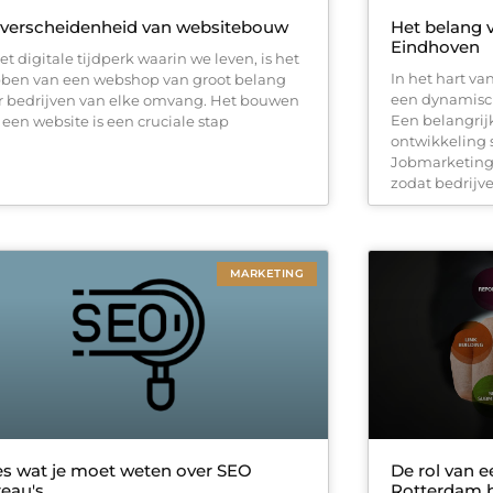
 verscheidenheid van websitebouw
Het belang 
Eindhoven
et digitale tijdperk waarin we leven, is het
In het hart va
ben van een webshop van groot belang
een dynamisch
r bedrijven van elke omvang. Het bouwen
Een belangrijk
 een website is een cruciale stap
ontwikkeling s
Jobmarketing 
zodat bedrijv
MARKETING
es wat je moet weten over SEO
De rol van e
eau's
Rotterdam 