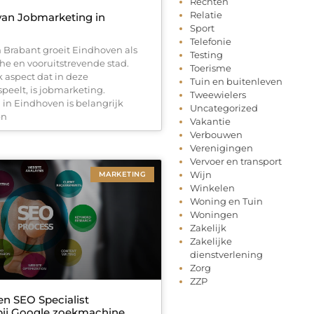
Rechten
Relatie
van Jobmarketing in
Sport
Telefonie
n Brabant groeit Eindhoven als
Testing
e en vooruitstrevende stad.
Toerisme
 aspect dat in deze
Tuin en buitenleven
peelt, is jobmarketing.
Tweewielers
in Eindhoven is belangrijk
Uncategorized
en
Vakantie
Verbouwen
Verenigingen
Vervoer en transport
Wijn
MARKETING
Winkelen
Woning en Tuin
Woningen
Zakelijk
Zakelijke
dienstverlening
Zorg
ZZP
en SEO Specialist
bij Google zoekmachine