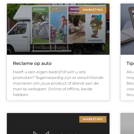
MARKETING
Reclame op auto
Tip
Heeft u een eigen bedrijf of wilt u iets
Als
promoten? Tegenwoordig zijn er verschillende
mog
manieren om jouw product of dienst aan de
Bel
man te verkopen. Online of offline, beide
voo
hebben
ter
MARKETING