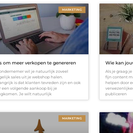
MARKETING
s om meer verkopen te genereren
Wie kan jou
 ondernemer wil je natuurlijk zoveel
Als je graag je
elijk sales uit je webshop halen.
fijn content 
angrijk is dat klanten tevreden zijn en ook
helpen door e
r een volgende aankoop bij je
verwezenlijken
ugkomen. Je wilt natuurlijk
publiceren
MARKETING