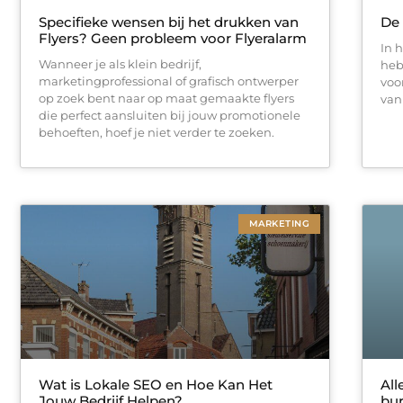
Specifieke wensen bij het drukken van
De
Flyers? Geen probleem voor Flyeralarm
In h
Wanneer je als klein bedrijf,
heb
marketingprofessional of grafisch ontwerper
voo
op zoek bent naar op maat gemaakte flyers
van
die perfect aansluiten bij jouw promotionele
behoeften, hoef je niet verder te zoeken.
MARKETING
Wat is Lokale SEO en Hoe Kan Het
All
Jouw Bedrijf Helpen?
bur