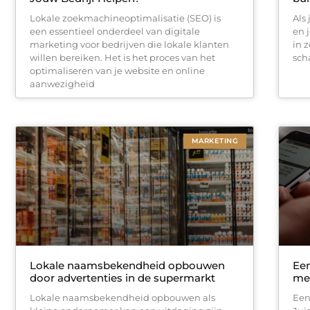
Lokale zoekmachineoptimalisatie (SEO) is
Als
een essentieel onderdeel van digitale
en j
marketing voor bedrijven die lokale klanten
in 
willen bereiken. Het is het proces van het
sch
optimaliseren van je website en online
aanwezigheid
MARKETING
Lokale naamsbekendheid opbouwen
Een
door advertenties in de supermarkt
met
Lokale naamsbekendheid opbouwen als
Een