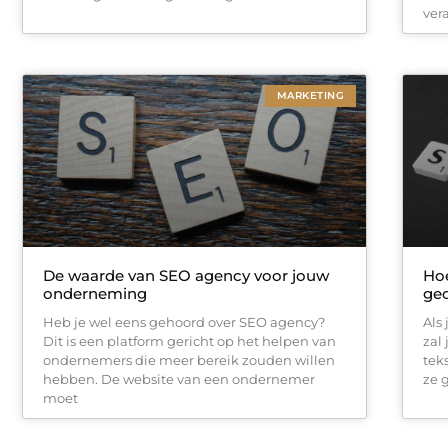
ver
MARKETING
De waarde van SEO agency voor jouw
Hoe
onderneming
geo
Heb je wel eens gehoord over SEO agency?
Als
Dit is een platform gericht op het helpen van
zal
ondernemers die meer bereik zouden willen
tek
hebben. De website van een ondernemer
ze 
moet