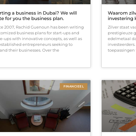
rting a business in Dubai? We will
Waarom zil
te for you the business plan.
investering 
ce 2007, Rachid Guenoun has been writing
Zilver staat 
tomized business plans for start-ups and
prestigieuze 
le-ups with innovative concepts, as well as
edelmetaal da
 established entrepreneurs seeking to
investeerders.
and their businesses. Over the
toepassingen to
FINANCIEEL