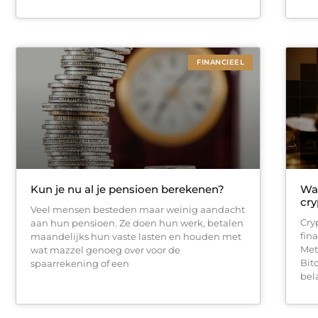
FINANCIEEL
Kun je nu al je pensioen berekenen?
Waa
cry
Veel mensen besteden maar weinig aandacht
Cry
aan hun pensioen. Ze doen hun werk, betalen
fina
maandelijks hun vaste lasten en houden met
Met
wat mazzel genoeg over voor de
Bit
spaarrekening of een
bel