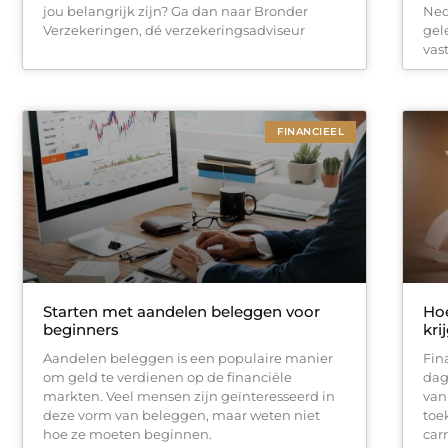
jou belangrijk zijn? Ga dan naar Bronder
Ned
Verzekeringen, dé verzekeringsadviseur
gel
vas
FINANCIEEL
Starten met aandelen beleggen voor
Hoe
beginners
kri
Aandelen beleggen is een populaire manier
Fin
om geld te verdienen op de financiële
dag
markten. Veel mensen zijn geïnteresseerd in
van
deze vorm van beleggen, maar weten niet
toe
hoe ze moeten beginnen.
car