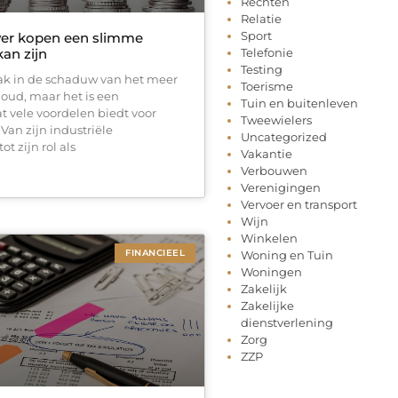
Rechten
Relatie
Sport
ver kopen een slimme
kan zijn
Telefonie
Testing
vaak in de schaduw van het meer
Toerisme
goud, maar het is een
Tuin en buitenleven
t vele voordelen biedt voor
Tweewielers
 Van zijn industriële
Uncategorized
t zijn rol als
Vakantie
Verbouwen
Verenigingen
Vervoer en transport
Wijn
Winkelen
FINANCIEEL
Woning en Tuin
Woningen
Zakelijk
Zakelijke
dienstverlening
Zorg
ZZP