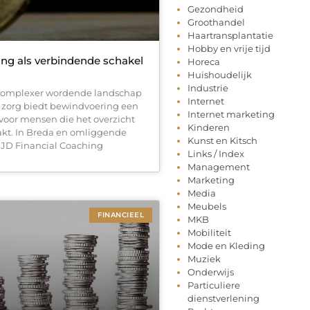
Gezondheid
Groothandel
Haartransplantatie
Hobby en vrije tijd
ng als verbindende schakel
Horeca
Huishoudelijk
Industrie
 complexer wordende landschap
Internet
e zorg biedt bewindvoering een
Internet marketing
 voor mensen die het overzicht
Kinderen
aakt. In Breda en omliggende
Kunst en Kitsch
JD Financial Coaching
Links / Index
Management
Marketing
Media
Meubels
FINANCIEEL
MKB
Mobiliteit
Mode en Kleding
Muziek
Onderwijs
Particuliere
dienstverlening