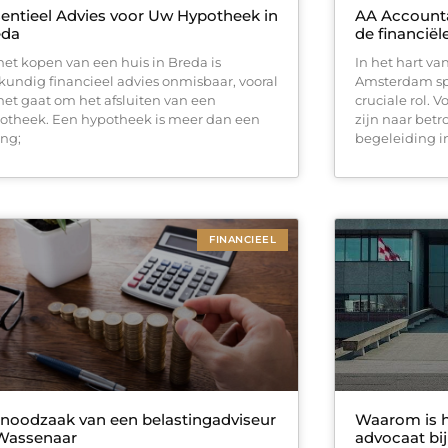
entieel Advies voor Uw Hypotheek in
AA Accounta
eda
de financiël
 het kopen van een huis in Breda is
In het hart va
kundig financieel advies onmisbaar, vooral
Amsterdam sp
 het gaat om het afsluiten van een
cruciale rol. 
otheek. Een hypotheek is meer dan een
zijn naar bet
ing;
begeleiding i
FINANCIEEL
noodzaak van een belastingadviseur
Waarom is h
 Wassenaar
advocaat bi