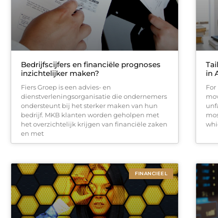
Bedrijfscijfers en financiële prognoses
Tai
inzichtelijker maken?
in
Fiers Groep is een advies- en
For
dienstverleningsorganisatie die ondernemers
mov
ondersteunt bij het sterker maken van hun
unfa
bedrijf. MKB klanten worden geholpen met
mos
het overzichtelijk krijgen van financiële zaken
whi
en met
FINANCIEEL