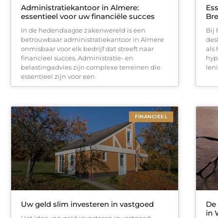
Administratiekantoor in Almere:
Ess
essentieel voor uw financiële succes
Br
In de hedendaagse zakenwereld is een
Bij
betrouwbaar administratiekantoor in Almere
des
onmisbaar voor elk bedrijf dat streeft naar
als
financieel succes. Administratie- en
hyp
belastingadvies zijn complexe terreinen die
len
essentieel zijn voor een
FINANCIEEL
Uw geld slim investeren in vastgoed
De 
in
Het idee van geld investeren in vastgoed