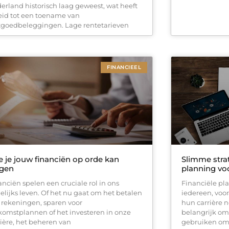
erland historisch laag geweest, wat heeft
eid tot een toename van
tgoedbeleggingen. Lage rentetarieven
FINANCIEEL
 je jouw financiën op orde kan
Slimme strat
jgen
planning vo
anciën spelen een cruciale rol in ons
Financiële pla
elijks leven. Of het nu gaat om het betalen
iedereen, voor
 rekeningen, sparen voor
hun carrière n
komstplannen of het investeren in onze
belangrijk om
rière, het beheren van
gebruiken om f