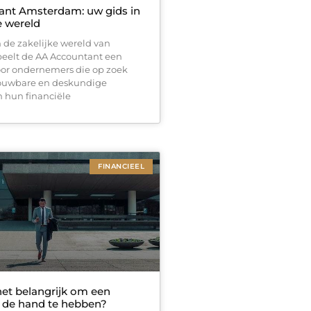
nt Amsterdam: uw gids in
e wereld
n de zakelijke wereld van
eelt de AA Accountant een
Voor ondernemers die op zoek
rouwbare en deskundige
n hun financiële
FINANCIEEL
et belangrijk om een
j de hand te hebben?