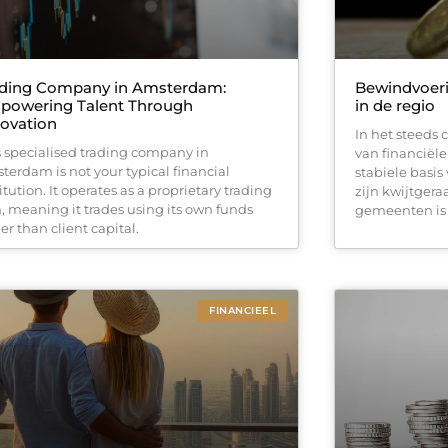
ading Company in Amsterdam:
Bewindvoeri
powering Talent Through
in de regio
ovation
In het steeds
s specialised trading company in
van financiël
terdam is not your typical financial
stabiele basis
itution. It operates as a proprietary trading
zijn kwijtger
m, meaning it trades using its own funds
gemeenten is 
er than client capital.
FINANCIEEL