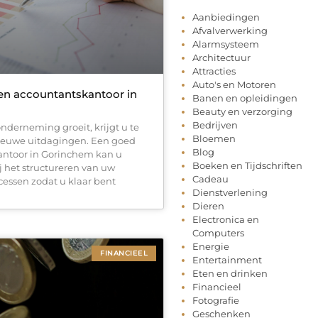
Aanbiedingen
Afvalverwerking
Alarmsysteem
Architectuur
Attracties
Auto's en Motoren
en accountantskantoor in
Banen en opleidingen
Beauty en verzorging
Bedrijven
derneming groeit, krijgt u te
Bloemen
euwe uitdagingen. Een goed
Blog
antoor in Gorinchem kan u
Boeken en Tijdschriften
j het structureren van uw
Cadeau
cessen zodat u klaar bent
Dienstverlening
Dieren
Electronica en
Computers
Energie
FINANCIEEL
Entertainment
Eten en drinken
Financieel
Fotografie
Geschenken