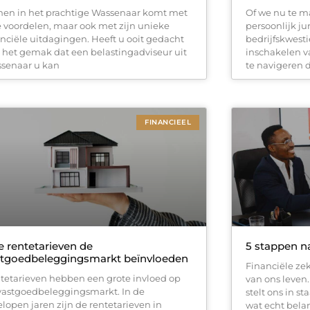
en in het prachtige Wassenaar komt met
Of we nu te 
e voordelen, maar ook met zijn unieke
persoonlijk ju
anciële uitdagingen. Heeft u ooit gedacht
bedrijfskwestie
 het gemak dat een belastingadviseur uit
inschakelen v
senaar u kan
te navigeren 
FINANCIEEL
 rentetarieven de
5 stappen na
stgoedbeleggingsmarkt beïnvloeden
Financiële zek
tetarieven hebben een grote invloed op
van ons leven
vastgoedbeleggingsmarkt. In de
stelt ons in s
elopen jaren zijn de rentetarieven in
wat echt belang