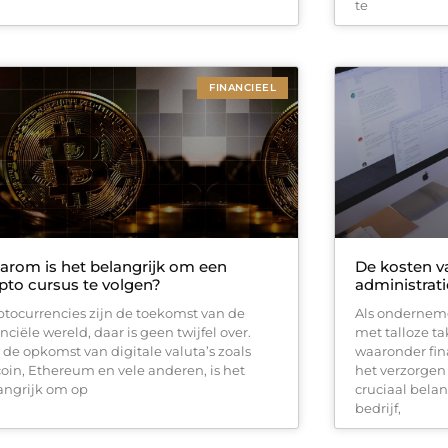
te
FINANCIEEL
rom is het belangrijk om een
De kosten v
pto cursus te volgen?
administrati
ptocurrencies zijn de toekomst van de
Als ondernem
nciële wereld, daar is geen twijfel over.
met talloze t
 de opkomst van digitale valuta’s zoals
waaronder fin
coin, Ethereum en vele anderen, is het
het verzorgen
angrijk om op
cruciaal belan
bedrijf,