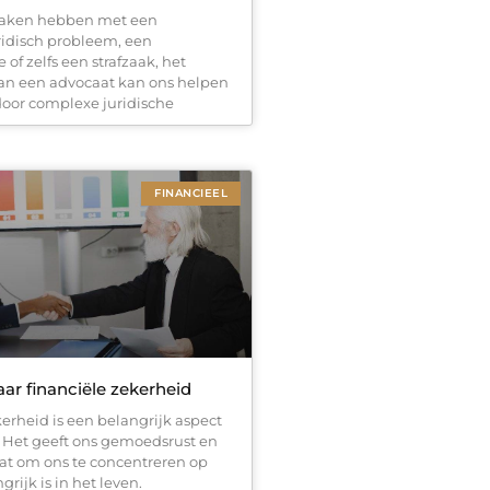
maken hebben met een
ridisch probleem, een
 of zelfs een strafzaak, het
an een advocaat kan ons helpen
door complexe juridische
FINANCIEEL
ar financiële zekerheid
erheid is een belangrijk aspect
. Het geeft ons gemoedsrust en
taat om ons te concentreren op
rijk is in het leven.