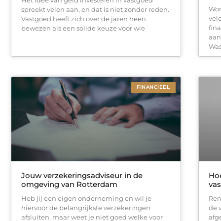
Won
spreekt velen aan, en dat is niet zonder reden.
vel
Vastgoed heeft zich over de jaren heen
fin
bewezen als een solide keuze voor wie
aan
Was
FINANCIEEL
Jouw verzekeringsadviseur in de
Hoe
omgeving van Rotterdam
va
Heb jij een eigen onderneming en wil je
Ren
hiervoor de belangrijkste verzekeringen
de 
afsluiten, maar weet je niet goed welke voor
afg