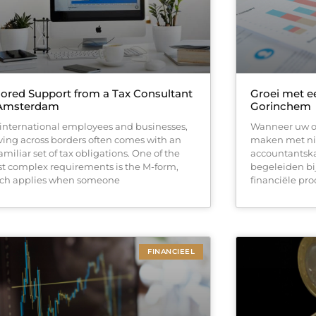
lored Support from a Tax Consultant
Groei met e
 Amsterdam
Gorinchem
 international employees and businesses,
Wanneer uw on
ing across borders often comes with an
maken met ni
miliar set of tax obligations. One of the
accountantsk
t complex requirements is the M-form,
begeleiden bi
ch applies when someone
financiële pro
FINANCIEEL