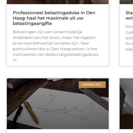
Professioneel belastingadvies in Den
Sta
Haag: haal het maximale uit uw
wri
belastingaangifte
Sin
Belastingen zijn een onvermijdelijk
cus
onderdeel van het leven, maar het regelen
sca
ervan kan behoorlijk complex zijn. Voor
for
particulieren die in Den Haag wonen, is het
exp
inschakelen van deskundig belastingadvies
in
FINANCIEEL