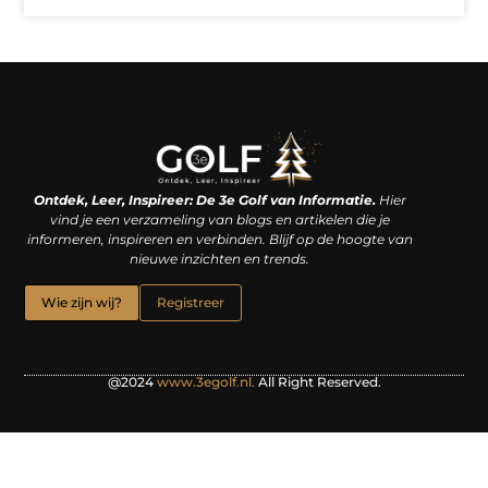
Linkjes kopen: een slimme zet of een dure vergissing?
Kan je geld verdienen met een website? De waarheid achter het digitale verdienmodel
Ontdek, Leer, Inspireer: De 3e Golf van Informatie.
Hier
vind je een verzameling van blogs en artikelen die je
informeren, inspireren en verbinden. Blijf op de hoogte van
nieuwe inzichten en trends.
Wie zijn wij?
Registreer
@2024
www.3egolf.nl.
All Right Reserved.