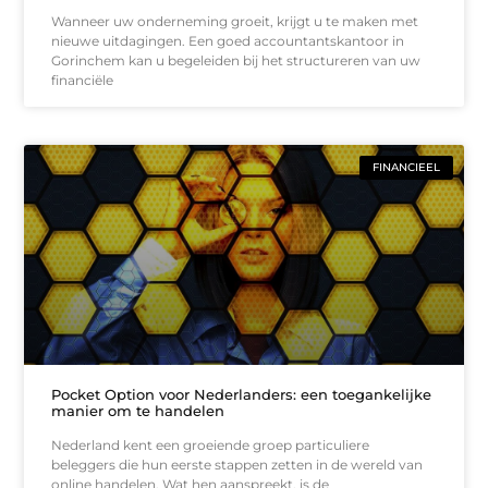
Wanneer uw onderneming groeit, krijgt u te maken met
nieuwe uitdagingen. Een goed accountantskantoor in
Gorinchem kan u begeleiden bij het structureren van uw
financiële
FINANCIEEL
Pocket Option voor Nederlanders: een toegankelijke
manier om te handelen
Nederland kent een groeiende groep particuliere
beleggers die hun eerste stappen zetten in de wereld van
online handelen. Wat hen aanspreekt, is de