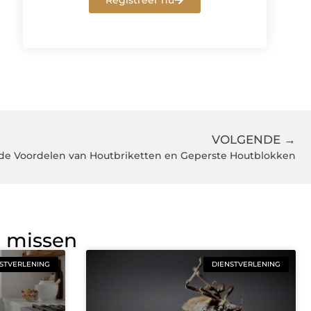
Registreer nu
VOLGENDE →
de Voordelen van Houtbriketten en Geperste Houtblokken
g missen
STVERLENING
DIENSTVERLENING