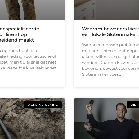
gespecialiseerde
Waarom bewoners kieze
 online shop
een lokale Slotenmaker 
heidend maakt
Wanneer mensen problem
 op zoek bent naar
met hun sloten of buitenge
ele kleding voor tactische of
raken, willen ze snel gehol
nzet, merkt u al snel dat niet
worden. Daarom kiezen vee
kel dezelfde kwaliteit levert.
bewoners bewust voor een l
Slotenmaker Soest.
DIENSTVERLENING
DIEN