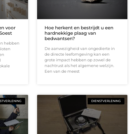
n voor
Hoe herkent en bestrijdt u een
Soest
hardnekkige plaag van
bedwantsen?
en hebben
De aanwezigheid van ongedierte in
sloten
de directe leefomgeving kan een
pen
grote impact hebben op zowel de
l
nachtrust als het algemene welzijn.
okale
Een van de meest
STVERLENING
DIENSTVERLENING