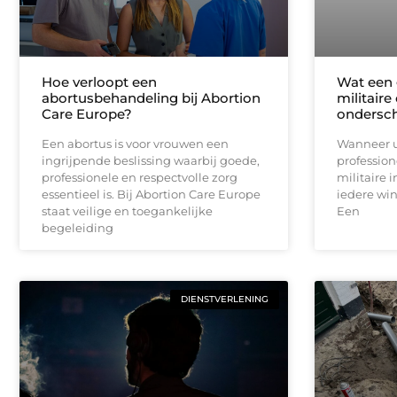
Hoe verloopt een
Wat een 
abortusbehandeling bij Abortion
militaire
Care Europe?
ondersc
Een abortus is voor vrouwen een
Wanneer u
ingrijpende beslissing waarbij goede,
profession
professionele en respectvolle zorg
militaire i
essentieel is. Bij Abortion Care Europe
iedere win
staat veilige en toegankelijke
Een
begeleiding
DIENSTVERLENING