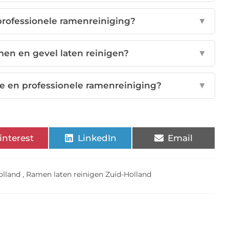
professionele ramenreiniging?
▼
men en gevel laten reinigen?
▼
ne en professionele ramenreiniging?
▼
interest
LinkedIn
Email
olland
,
Ramen laten reinigen Zuid-Holland