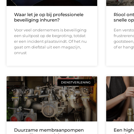
Waar let je op bij professionele
Riool on
beveiliging inhuren?
snelle op
Voor veel ondernemers is beveiliging
Een verstop
een sluitpost op de begroting, totdat
frustrerend
er een incident plaatsvindt. Of het nu
gootsteen, 
gaat om diefstal uit een magazijn,
of er hang
onrust
DIENSTVERLENING
Duurzame membraanpompen
Een high