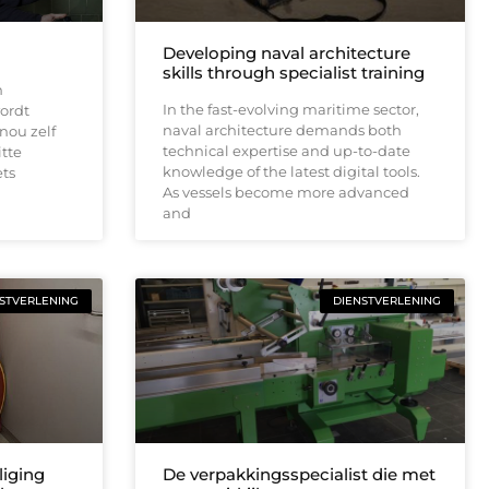
Developing naval architecture
skills through specialist training
n
In the fast-evolving maritime sector,
ordt
naval architecture demands both
nou zelf
technical expertise and up-to-date
itte
knowledge of the latest digital tools.
ets
As vessels become more advanced
and
STVERLENING
DIENSTVERLENING
liging
De verpakkingsspecialist die met