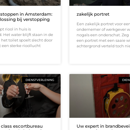
tstoppen in Amsterdam:
zakelijk portret
lossing bij verstopping
Een zakelijk portret voor ee
t riool in huis is
ondernemer of werkgever w
. Het water blijft staan in de
nogals een onderschat. Zeg 
het toilet spoelt slecht door
een portret met een saaie w
t een sterke rioollucht
achtergrond verteld toch ni
DIENSTVERLENING
DIEN
 class escortbureau
Uw expert in brandbevei