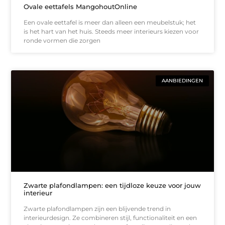
Ovale eettafels MangohoutOnline
Een ovale eettafel is meer dan alleen een meubelstuk; het
is het hart van het huis. Steeds meer interieurs kiezen voor
ronde vormen die zorgen
AANBIEDINGEN
Zwarte plafondlampen: een tijdloze keuze voor jouw
interieur
Zwarte plafondlampen zijn een blijvende trend in
interieurdesign. Ze combineren stijl, functionaliteit en een