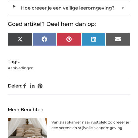
Hoe creëer je een veilige leeromgeving?
▼
Goed artikel? Deel hem dan op:
X
Facebook
Pinterest
LinkedIn
Email
(Twitter)
Tags:
Aanbiedingen
Delen:
Meer Berichten
Van slaapkamer naar rustplek: zo creëer je
een serene en stijlvolle slaapomgeving