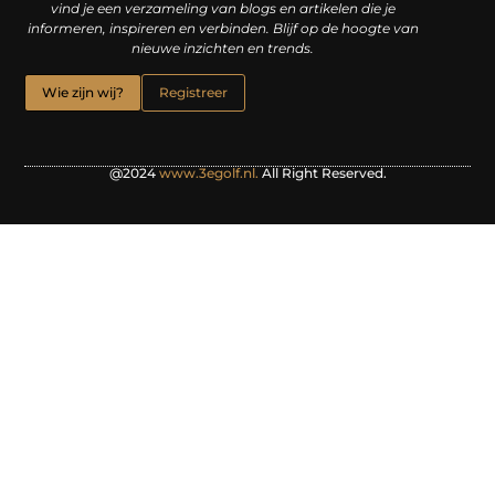
vind je een verzameling van blogs en artikelen die je
informeren, inspireren en verbinden. Blijf op de hoogte van
nieuwe inzichten en trends.
Wie zijn wij?
Registreer
@2024
www.3egolf.nl.
All Right Reserved.