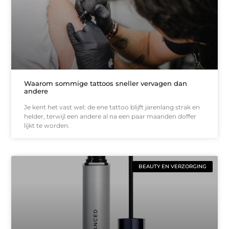
Waarom sommige tattoos sneller vervagen dan
andere
Je kent het vast wel: de ene tattoo blijft jarenlang strak en
helder, terwijl een andere al na een paar maanden doffer
lijkt te worden.
BEAUTY EN VERZORGING