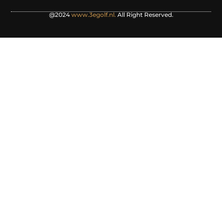
@2024
www.3egolf.nl.
All Right Reserved.