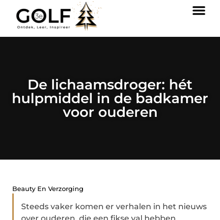
De lichaamsdroger: hét
hulpmiddel in de badkamer
voor ouderen
Beauty En Verzorging
Steeds vaker komen er verhalen in het nieuws
over ouderen, die een fikse val hebben