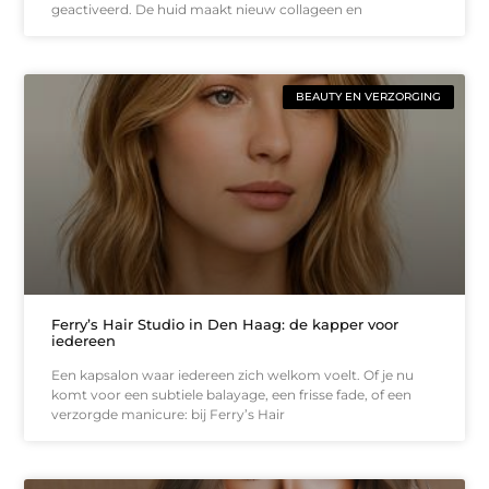
geactiveerd. De huid maakt nieuw collageen en
BEAUTY EN VERZORGING
Ferry’s Hair Studio in Den Haag: de kapper voor
iedereen
Een kapsalon waar iedereen zich welkom voelt. Of je nu
komt voor een subtiele balayage, een frisse fade, of een
verzorgde manicure: bij Ferry’s Hair