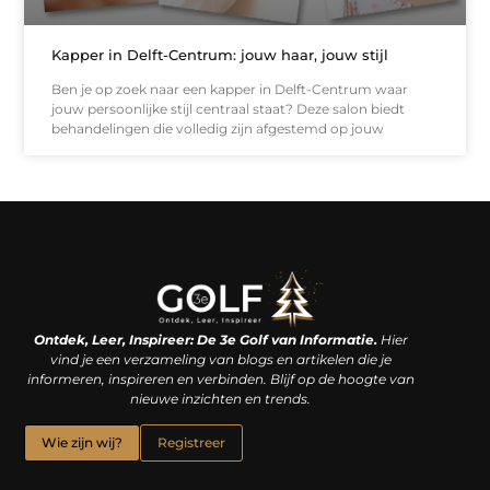
Kapper in Delft-Centrum: jouw haar, jouw stijl
Ben je op zoek naar een kapper in Delft-Centrum waar
jouw persoonlijke stijl centraal staat? Deze salon biedt
behandelingen die volledig zijn afgestemd op jouw
Linkjes kopen: een slimme zet of een dure vergissing?
Kan je geld verdienen met een website? De waarheid achter het digitale verdienmodel
Ontdek, Leer, Inspireer: De 3e Golf van Informatie.
Hier
vind je een verzameling van blogs en artikelen die je
informeren, inspireren en verbinden. Blijf op de hoogte van
nieuwe inzichten en trends.
Wie zijn wij?
Registreer