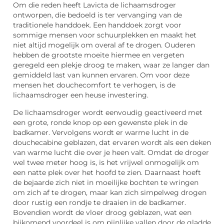
Om die reden heeft Lavicta de lichaamsdroger
ontworpen, die bedoeld is ter vervanging van de
traditionele handdoek. Een handdoek zorgt voor
sommige mensen voor schuurplekken en maakt het
niet altijd mogelijk om overal af te drogen. Ouderen
hebben de grootste moeite hiermee en vergeten
geregeld een plekje droog te maken, waar ze langer dan
gemiddeld last van kunnen ervaren. Om voor deze
mensen het douchecomfort te verhogen, is de
lichaamsdroger een heuse investering.
De lichaamsdroger wordt eenvoudig geactiveerd met
een grote, ronde knop op een gewenste plek in de
badkamer. Vervolgens wordt er warme lucht in de
douchecabine geblazen, dat ervaren wordt als een deken
van warme lucht die over je heen valt. Omdat de droger
wel twee meter hoog is, is het vrijwel onmogelijk om
een natte plek over het hoofd te zien. Daarnaast hoeft
de bejaarde zich niet in moeilijke bochten te wringen
om zich af te drogen, maar kan zich simpelweg drogen
door rustig een rondje te draaien in de badkamer.
Bovendien wordt de vloer droog geblazen, wat een
bijkomend voordeel is om pijnlijke vallen door de gladde