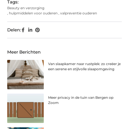
Tags:
Beauty en verzorging
,
hulpmiddelen voor ouderen
,
valpreventie ouderen
Delen:
Meer Berichten
Van slaapkamer naar rustplek: zo creëer je
een serene en stijlvolle slaapomgeving
Meer privacy in de tuin van Bergen op
Zoom