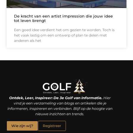
De kracht van een artist impression die jouw idee
tot leven brengt
Een goed idee verdient het om gezien te worden. Toch is
het vaak lastig om een ontwerp of plan te delen met
anderen als het
Linkjes kopen: een slimme zet of een dure vergissing?
Kan je geld verdienen met een website? De waarheid achter het digitale verdienmodel
Ontdek, Leer, Inspireer: De 3e Golf van Informatie.
Hier
vind je een verzameling van blogs en artikelen die je
informeren, inspireren en verbinden. Blijf op de hoogte van
nieuwe inzichten en trends.
Wie zijn wij?
Registreer