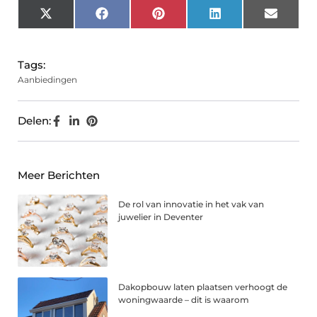
X
Facebook
Pinterest
LinkedIn
Email
(Twitter)
Tags:
Aanbiedingen
Delen:
Meer Berichten
De rol van innovatie in het vak van
juwelier in Deventer
Dakopbouw laten plaatsen verhoogt de
woningwaarde – dit is waarom