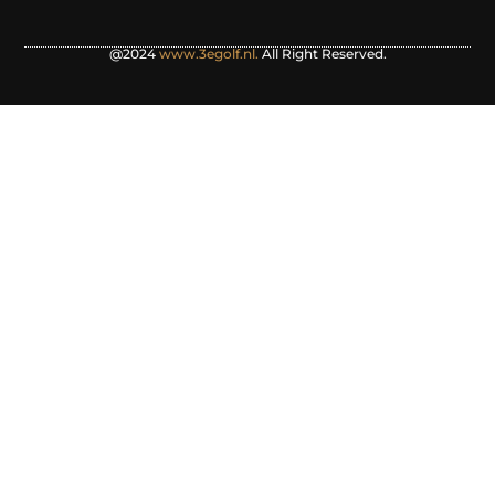
@2024
www.3egolf.nl.
All Right Reserved.