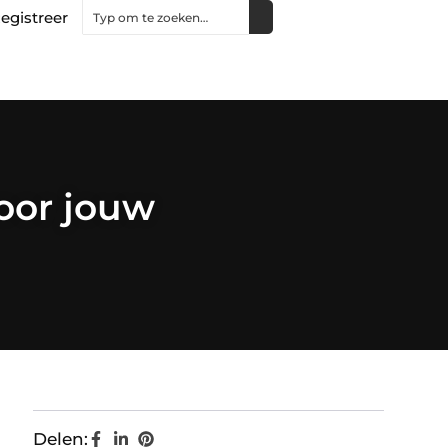
egistreer
oor jouw
Delen: