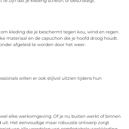
 zijn dat je kleding scheurt of beschadigt.
m kleding die je beschermt tegen kou, wind en regen.
ke materiaal en de capuchon die je hoofd droog houdt.
zonder afgeleid te worden door het weer.
sionals willen er ook stijlvol uitzien tijdens hun
rijwel elke werkomgeving. Of je nu buiten werkt of binnen
oed uit. Het eenvoudige maar robuuste ontwerp zorgt
 geniet van alle voordelen van comfortabele werkkleding.