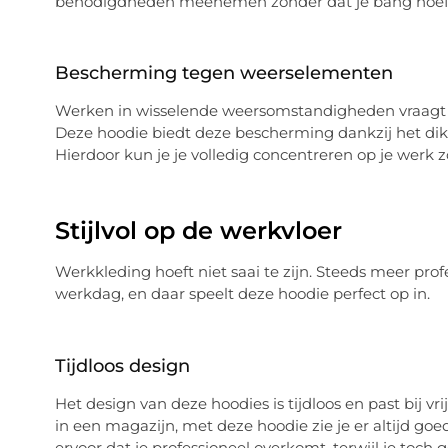
benodigdheden meenemen zonder dat je bang hoeft te
Bescherming tegen weerselementen
Werken in wisselende weersomstandigheden vraagt o
Deze hoodie biedt deze bescherming dankzij het dik
Hierdoor kun je je volledig concentreren op je werk 
Stijlvol op de werkvloer
Werkkleding hoeft niet saai te zijn. Steeds meer profes
werkdag, en daar speelt deze hoodie perfect op in.
Tijdloos design
Het design van deze hoodies is tijdloos en past bij v
in een magazijn, met deze hoodie zie je er altijd g
ervoor dat je professioneel overkomt, terwijl je toch