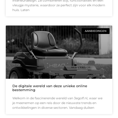
interieurdesign. Ze combineren stijl, functionaliteit en een
vleugje mysterie, waardoor ze perfect zijn voor elk modern
huis. Laten
AANBIEDINGEN
De digitale wereld van deze unieke online
bestemming
Welkom in de fascinerende wereld van 3egolf.nl, waar we
je meenemen op een reis door de nieuwste trends en
ontwikkelingen in diverse sectoren. Vandaag duiken