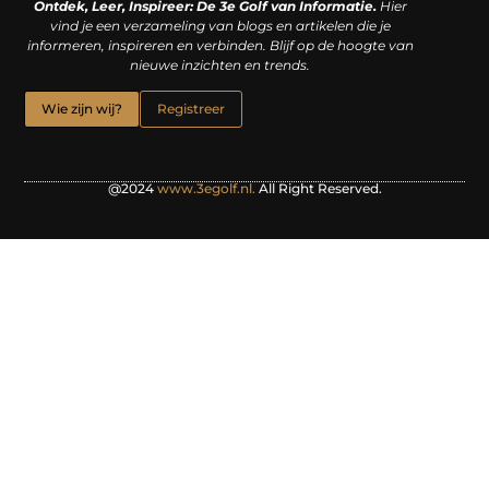
Ontdek, Leer, Inspireer: De 3e Golf van Informatie.
Hier
vind je een verzameling van blogs en artikelen die je
informeren, inspireren en verbinden. Blijf op de hoogte van
nieuwe inzichten en trends.
Wie zijn wij?
Registreer
@2024
www.3egolf.nl.
All Right Reserved.