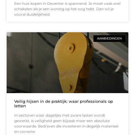
Een huis kopen in Deventer is spannend. Je moet vaak snel
schakelen als je een woning op het oog hebt. Dan wil je
vooral duidelijkheid:
AANBIEDINGEN
Veilig hijsen in de praktijk: waar professionals op
letten
In sectoren waar dagelijks met zware lasten wordt
gewerkt, is veiligheid geen bijzaak maar een absolute
voorwaarde. Bedrijven die investeren in degelijk materieel
en correcte