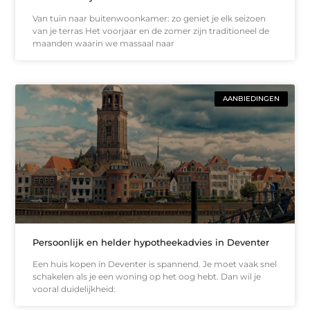
Van tuin naar buitenwoonkamer: zo geniet je elk seizoen
van je terras Het voorjaar en de zomer zijn traditioneel de
maanden waarin we massaal naar
AANBIEDINGEN
Persoonlijk en helder hypotheekadvies in Deventer
Een huis kopen in Deventer is spannend. Je moet vaak snel
schakelen als je een woning op het oog hebt. Dan wil je
vooral duidelijkheid: