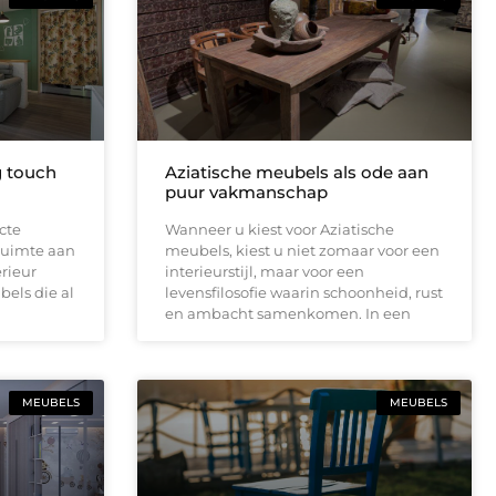
ng touch
Aziatische meubels als ode aan
puur vakmanschap
cte
Wanneer u kiest voor Aziatische
ruimte aan
meubels, kiest u niet zomaar voor een
rieur
interieurstijl, maar voor een
els die al
levensfilosofie waarin schoonheid, rust
en ambacht samenkomen. In een
MEUBELS
MEUBELS