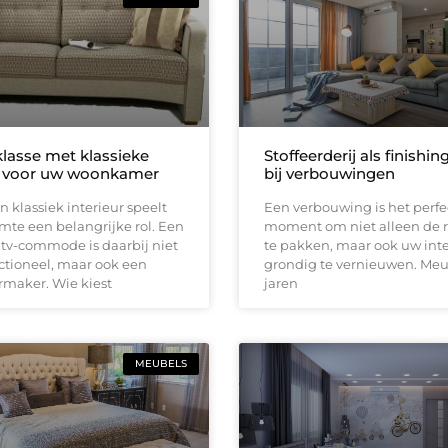
klasse met klassieke
Stoffeerderij als finishi
 voor uw woonkamer
bij verbouwingen
 klassiek interieur speelt
Een verbouwing is het perfe
te een belangrijke rol. Een
moment om niet alleen de 
f tv-commode is daarbij niet
te pakken, maar ook uw inte
ctioneel, maar ook een
grondig te vernieuwen. Meub
rmaker. Wie kiest
jaren
MEUBELS