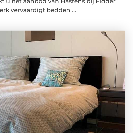
kt u het aanbod van Hästens bij Fidder
rk vervaardigt bedden ...