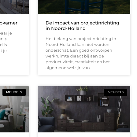
aapkamer
De impact van projectinrichting
in Noord-Holland
aar je
Het belang van projectinrichting in
t is
Noord-Holland kan niet worden
d is
onderschat. Een goed ontworpen
t je
werkruimte draagt bij aan de
productiviteit, creativiteit en het
algemene welzijn van
MEUBELS
MEUBELS