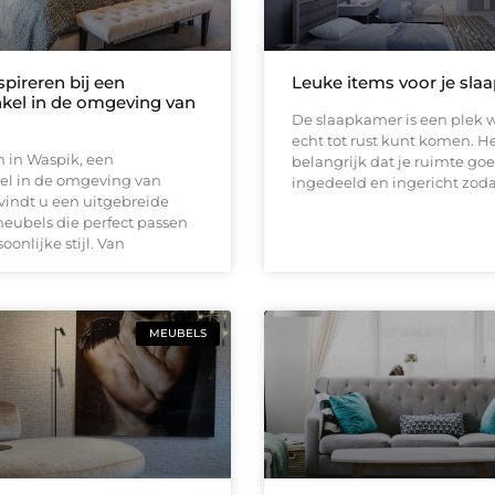
spireren bij een
Leuke items voor je sl
el in de omgeving van
De slaapkamer is een plek w
echt tot rust kunt komen. He
n in Waspik, een
belangrijk dat je ruimte goe
l in de omgeving van
ingedeeld en ingericht zoda
vindt u een uitgebreide
meubels die perfect passen
oonlijke stijl. Van
MEUBELS