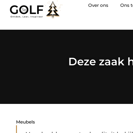
Over ons
Ons 
Deze zaak 
Meubels