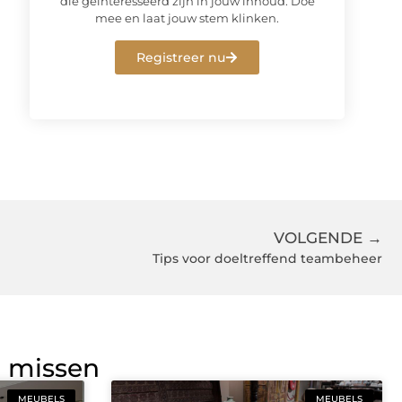
die geïnteresseerd zijn in jouw inhoud. Doe
mee en laat jouw stem klinken.
Registreer nu
VOLGENDE →
Tips voor doeltreffend teambeheer
g missen
MEUBELS
MEUBELS