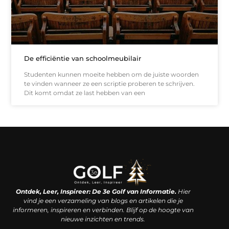
De efficiëntie van schoolmeubilair
Studenten kunnen moeite hebben om de juiste woorden
te vinden wanneer ze een scriptie proberen te schrijven.
Dit komt omdat ze last hebben van een
Linkjes kopen: een slimme zet of een dure vergissing?
Kan je geld verdienen met een website? De waarheid achter het digitale verdienmodel
Ontdek, Leer, Inspireer: De 3e Golf van Informatie.
Hier
vind je een verzameling van blogs en artikelen die je
informeren, inspireren en verbinden. Blijf op de hoogte van
nieuwe inzichten en trends.