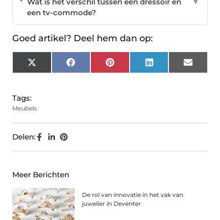
Wat is het verschil tussen een dressoir en
▼
een tv-commode?
Goed artikel? Deel hem dan op:
X
Facebook
Pinterest
LinkedIn
Email
(Twitter)
Tags:
Meubels
Delen:
Meer Berichten
De rol van innovatie in het vak van
juwelier in Deventer