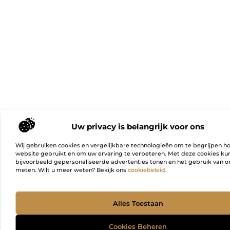
Uw privacy is belangrijk voor ons
Wij gebruiken cookies en vergelijkbare technologieën om te begrijpen h
website gebruikt en om uw ervaring te verbeteren. Met deze cookies k
bijvoorbeeld gepersonaliseerde advertenties tonen en het gebruik van on
meten. Wilt u meer weten? Bekijk ons
cookiebeleid
.
Ga Naa
Alles Toestaan
Cookies Beheren