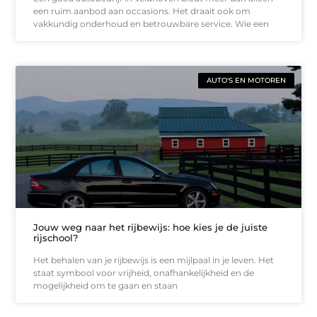
een ruim aanbod aan occasions. Het draait ook om
vakkundig onderhoud en betrouwbare service. Wie een
AUTO'S EN MOTOREN
Jouw weg naar het rijbewijs: hoe kies je de juiste
rijschool?
Het behalen van je rijbewijs is een mijlpaal in je leven. Het
staat symbool voor vrijheid, onafhankelijkheid en de
mogelijkheid om te gaan en staan