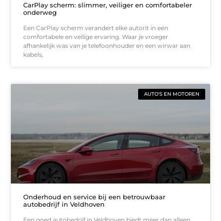
CarPlay scherm: slimmer, veiliger en comfortabeler
onderweg
Een CarPlay scherm verandert elke autorit in een
comfortabele en veilige ervaring. Waar je vroeger
afhankelijk was van je telefoonhouder en een wirwar aan
kabels,
AUTO'S EN MOTOREN
Onderhoud en service bij een betrouwbaar
autobedrijf in Veldhoven
Een goed autobedrijf in Veldhoven biedt meer dan alleen