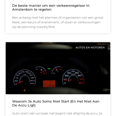
De beste manier om een verkeersregelaar in
Amsterdam te regelen
Ben je bezig met het plannen of organiseren van een groot
feest, een beurs of evenement, of staan er verbouwingen
op de planning waarbij flink
AUTO'S EN MOTOREN
Waarom Je Auto Soms Niet Start (En Het Niet Aan
De Accu Ligt)
Auto start niet oorzaak: het begint niet altijd bij de accu Je