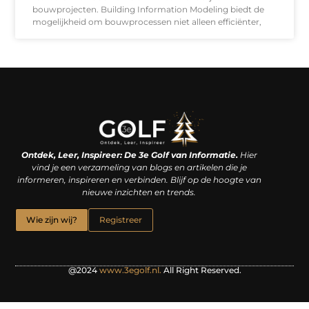
bouwprojecten. Building Information Modeling biedt de
mogelijkheid om bouwprocessen niet alleen efficiënter,
Linkjes kopen: een slimme zet of een dure vergissing?
Kan je geld verdienen met een website? De waarheid achter het digitale verdienmodel
Ontdek, Leer, Inspireer: De 3e Golf van Informatie.
Hier
vind je een verzameling van blogs en artikelen die je
informeren, inspireren en verbinden. Blijf op de hoogte van
nieuwe inzichten en trends.
Wie zijn wij?
Registreer
@2024
www.3egolf.nl.
All Right Reserved.