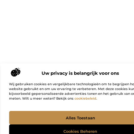
Uw privacy is belangrijk voor ons
Wij gebruiken cookies en vergelijkbare technologieën om te begrijpen h
website gebruikt en om uw ervaring te verbeteren. Met deze cookies k
bijvoorbeeld gepersonaliseerde advertenties tonen en het gebruik van on
meten. Wilt u meer weten? Bekijk ons
cookiebeleid
.
Ga Naa
Alles Toestaan
Cookies Beheren