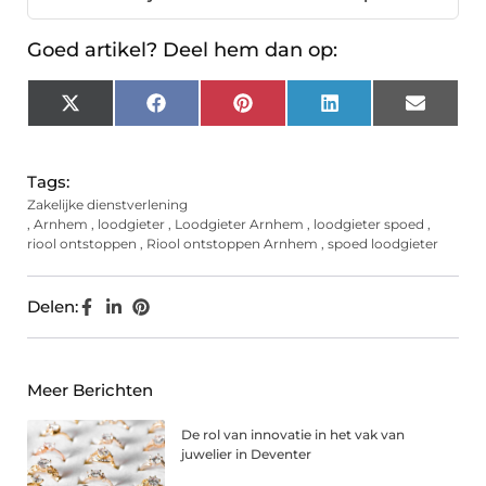
Goed artikel? Deel hem dan op:
X
Facebook
Pinterest
LinkedIn
Email
(Twitter)
Tags:
Zakelijke dienstverlening
,
Arnhem
,
loodgieter
,
Loodgieter Arnhem
,
loodgieter spoed
,
riool ontstoppen
,
Riool ontstoppen Arnhem
,
spoed loodgieter
Delen:
Meer Berichten
De rol van innovatie in het vak van
juwelier in Deventer