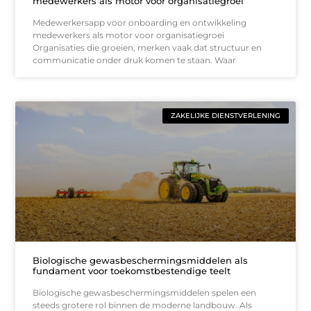
medewerkers als motor voor organisatiegroei
Medewerkersapp voor onboarding en ontwikkeling
medewerkers als motor voor organisatiegroei
Organisaties die groeien, merken vaak dat structuur en
communicatie onder druk komen te staan. Waar
ZAKELIJKE DIENSTVERLENING
Biologische gewasbeschermingsmiddelen als
fundament voor toekomstbestendige teelt
Biologische gewasbeschermingsmiddelen spelen een
steeds grotere rol binnen de moderne landbouw. Als