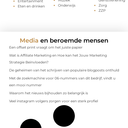
Muziek
dienstverlening
Entertainment
Onderwijs
Zorg
Eten en drinken
ZZP
Media
en beroemde mensen
Een offset print vraagt om het juiste papier
Wat is Affiliate Marketing en Hoe kan het Jouw Marketing
Strategie Beïnvloeden?
De geheimen van het schrijven van populaire blogposts onthuld
Met de zoekmachine voor 06-nummers van dit bedrijf, vindt u
een mooi nummer
Waarom het nieuws bijhouden zo belangrijk is
Veel instagram volgers zorgen voor een sterk profiel