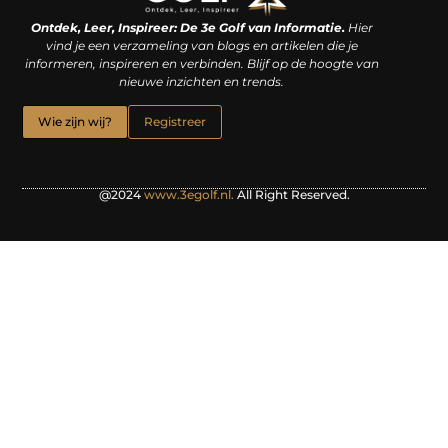
Linkjes kopen: een slimme zet of een dure vergissing?
Kan je geld verdienen met een website? De waarheid achter het digitale verdienmodel
Ontdek, Leer, Inspireer: De 3e Golf van Informatie.
Hier
vind je een verzameling van blogs en artikelen die je
informeren, inspireren en verbinden. Blijf op de hoogte van
nieuwe inzichten en trends.
Wie zijn wij?
Registreer
@2024
www.3egolf.nl.
All Right Reserved.