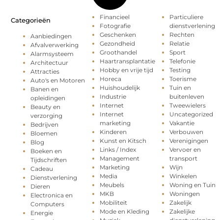
Financieel
Particuliere
Categorieën
Fotografie
dienstverlening
Geschenken
Rechten
Aanbiedingen
Gezondheid
Relatie
Afvalverwerking
Groothandel
Sport
Alarmsysteem
Haartransplantatie
Telefonie
Architectuur
Hobby en vrije tijd
Testing
Attracties
Horeca
Toerisme
Auto's en Motoren
Huishoudelijk
Tuin en
Banen en
Industrie
buitenleven
opleidingen
Internet
Tweewielers
Beauty en
Internet
Uncategorized
verzorging
marketing
Vakantie
Bedrijven
Kinderen
Verbouwen
Bloemen
Kunst en Kitsch
Verenigingen
Blog
Links / Index
Vervoer en
Boeken en
Management
transport
Tijdschriften
Marketing
Wijn
Cadeau
Media
Winkelen
Dienstverlening
Meubels
Woning en Tuin
Dieren
MKB
Woningen
Electronica en
Mobiliteit
Zakelijk
Computers
Mode en Kleding
Zakelijke
Energie