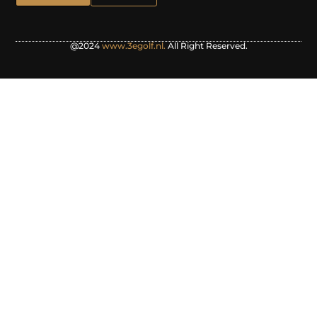
@2024
www.3egolf.nl.
All Right Reserved.