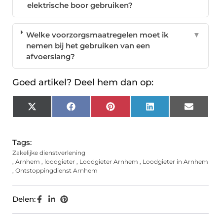
elektrische boor gebruiken?
Welke voorzorgsmaatregelen moet ik
▼
nemen bij het gebruiken van een
afvoerslang?
Goed artikel? Deel hem dan op:
X
Facebook
Pinterest
LinkedIn
Email
(Twitter)
Tags:
Zakelijke dienstverlening
,
Arnhem
,
loodgieter
,
Loodgieter Arnhem
,
Loodgieter in Arnhem
,
Ontstoppingdienst Arnhem
Delen: