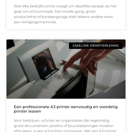
Niet elke bedrijfsruimte vraagt om dezelfde aanpak als het
gaat om schoonmaak. Een smalle gang, grote
productiehal of parkeergarage stelt telkens andere eisen
aan reinigingsmachines.
ZAKELIJKE DIENSTVERLENING
Een professionele A3 printer eenvoudig en voordelig
printer leasen
Voor bedrijven, scholen en organisaties die regelmatig
grote documenten, posters of bouwtekeningen moeten
afdrukken, is een A3 printer onmisbaar. Met een A3 printer