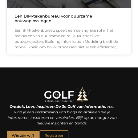
Een BIM-tekenbureau voor duurzame
bouwoplossingen
Een BIM-tekenbureau speelt een belangrijke rol in het
realiseren van duurzame en milieuvriendelijke
bouwprojecten. Building Information Modeling biedt de
mogelijkheid om bouwprocessen niet alleen efficiënter,
Linkjes kopen: een slimme zet of een dure vergissing?
Kan je geld verdienen met een website? De waarheid achter het digitale verdienmodel
Ontdek, Leer, Inspireer: De 3e Golf van Informatie.
Hier
vind je een verzameling van blogs en artikelen die je
informeren, inspireren en verbinden. Blijf op de hoogte van
nieuwe inzichten en trends.
Wie zijn wij?
Registreer