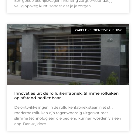
Een goede bedrijfswageninrichting zorgt ervoor dat jij
veilig op weg kunt, zonder dat je je zorgen
ZAKELIJKE DIENSTVERLENING
Innovaties uit de rolluikenfabriek: Slimme rolluiken
op afstand bedienbaar
De ontwikkelingen in de rolluikenfabriek staan niet stil:
moderne rolluiken zijn tegenwoordig uitgerust met
slimme technologieën die bediend kunnen worden via een
app. Dankzij deze