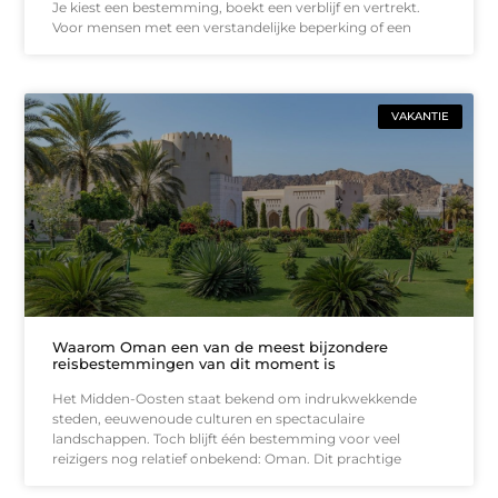
Je kiest een bestemming, boekt een verblijf en vertrekt.
Voor mensen met een verstandelijke beperking of een
VAKANTIE
Waarom Oman een van de meest bijzondere
reisbestemmingen van dit moment is
Het Midden-Oosten staat bekend om indrukwekkende
steden, eeuwenoude culturen en spectaculaire
landschappen. Toch blijft één bestemming voor veel
reizigers nog relatief onbekend: Oman. Dit prachtige