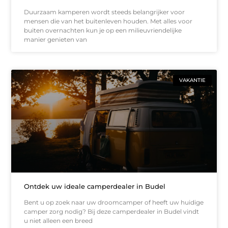
Duurzaam kamperen wordt steeds belangrijker voor
mensen die van het buitenleven houden. Met alles voor
buiten overnachten kun je op een milieuvriendelijke
manier genieten van
VAKANTIE
Ontdek uw ideale camperdealer in Budel
Bent u op zoek naar uw droomcamper of heeft uw huidige
camper zorg nodig? Bij deze camperdealer in Budel vindt
u niet alleen een breed