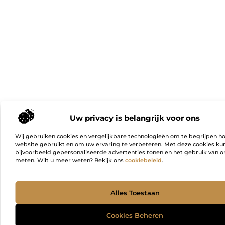
Uw privacy is belangrijk voor ons
Wij gebruiken cookies en vergelijkbare technologieën om te begrijpen h
website gebruikt en om uw ervaring te verbeteren. Met deze cookies k
bijvoorbeeld gepersonaliseerde advertenties tonen en het gebruik van on
meten. Wilt u meer weten? Bekijk ons
cookiebeleid
.
Ga Naa
Alles Toestaan
Cookies Beheren