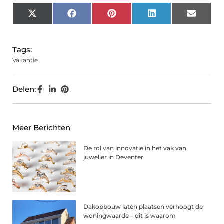
X
Facebook
Pinterest
LinkedIn
Email
(Twitter)
Tags:
Vakantie
Delen:
Meer Berichten
De rol van innovatie in het vak van
juwelier in Deventer
Dakopbouw laten plaatsen verhoogt de
woningwaarde – dit is waarom