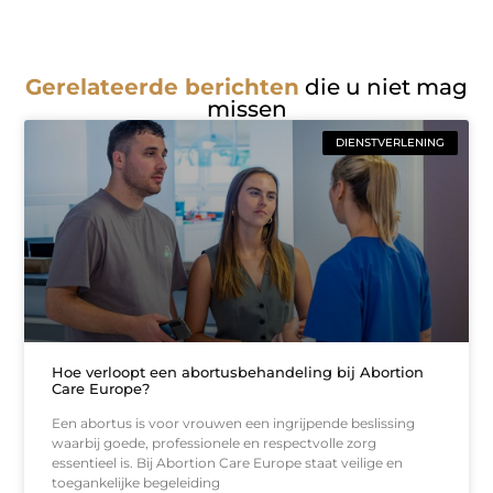
Gerelateerde berichten
die u niet mag
missen
DIENSTVERLENING
Hoe verloopt een abortusbehandeling bij Abortion
Care Europe?
Een abortus is voor vrouwen een ingrijpende beslissing
waarbij goede, professionele en respectvolle zorg
essentieel is. Bij Abortion Care Europe staat veilige en
toegankelijke begeleiding