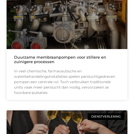
Duurzame membraanpompen voor stillere en
zuinigere processen
In veel chemische, farmaceutische en
waterbehandelingsinstallaties spelen persluchtgedreven
pompen een centrale rol. Toch verbruiken traditionele
units vaak meer perslucht dan nodig, veroorzaken ze
hoorbare pulsaties
DIENSTVERLENING