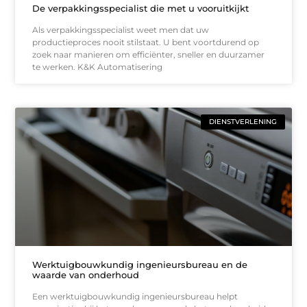
De verpakkingsspecialist die met u vooruitkijkt
Als verpakkingsspecialist weet men dat uw
productieproces nooit stilstaat. U bent voortdurend op
zoek naar manieren om efficiënter, sneller en duurzamer
te werken. K&K Automatisering
DIENSTVERLENING
Werktuigbouwkundig ingenieursbureau en de
waarde van onderhoud
Een werktuigbouwkundig ingenieursbureau helpt