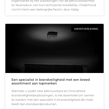
organisaties bij het waarborgen van de betrouwbaarheid
en levensduur van hun technische installaties. Onderhoud
vormt hierin een belangrijke factor: door tijdig
DIENSTVERLENING
Een specialist in brandveiligheid met een breed
assortiment aan topmerken
Wanneer u zoekt naar betrouwbare en innovatieve
brandveiligheidsoplossingen, is het essentieel om samen
te werken met een specialist in brandveiligheid die meer
biedt dan standaardproducten.