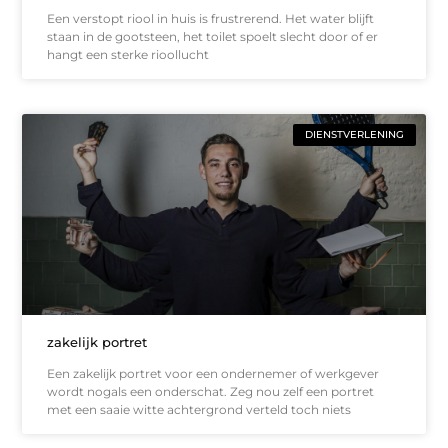
Een verstopt riool in huis is frustrerend. Het water blijft
staan in de gootsteen, het toilet spoelt slecht door of er
hangt een sterke rioollucht
DIENSTVERLENING
zakelijk portret
Een zakelijk portret voor een ondernemer of werkgever
wordt nogals een onderschat. Zeg nou zelf een portret
met een saaie witte achtergrond verteld toch niets