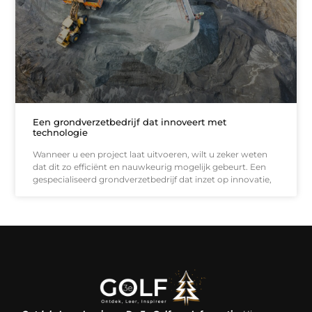
Een grondverzetbedrijf dat innoveert met
technologie
Wanneer u een project laat uitvoeren, wilt u zeker weten
dat dit zo efficiënt en nauwkeurig mogelijk gebeurt. Een
gespecialiseerd grondverzetbedrijf dat inzet op innovatie,
Linkjes kopen: een slimme zet of een dure vergissing?
Kan je geld verdienen met een website? De waarheid achter het digitale verdienmodel