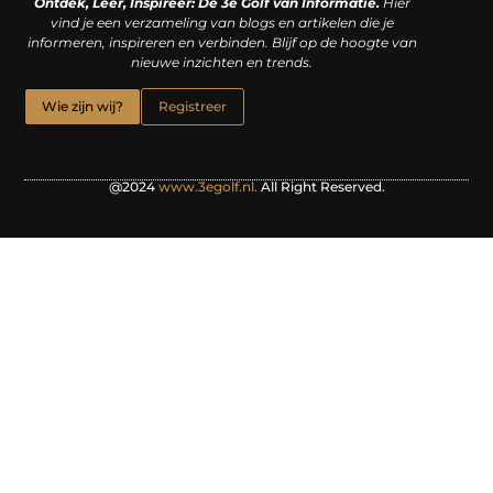
Ontdek, Leer, Inspireer: De 3e Golf van Informatie.
Hier
vind je een verzameling van blogs en artikelen die je
informeren, inspireren en verbinden. Blijf op de hoogte van
nieuwe inzichten en trends.
Wie zijn wij?
Registreer
@2024
www.3egolf.nl.
All Right Reserved.