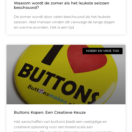
Waarom wordt de zomer als het leukste seizoen
beschouwd?
De zomer wordt door velen beschouwd als het leukste
seizoen. Veel mensen vinden dit vanwege de lange dagen
en warme avonden. Het is een tijd
HOBBY EN VRIJE TIJD
Buttons Kopen: Een Creatieve Keuze
Het aanschaffen van buttons biedt een veelzijdige en
creatieve oplossing voor een breed scala aan