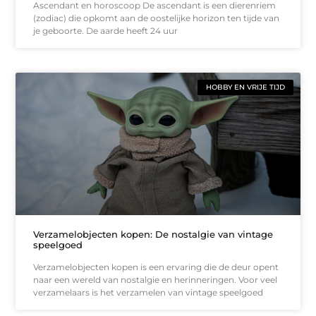
Ascendant en horoscoop De ascendant is een dierenriem
(zodiac) die opkomt aan de oostelijke horizon ten tijde van
je geboorte. De aarde heeft 24 uur
HOBBY EN VRIJE TIJD
Verzamelobjecten kopen: De nostalgie van vintage
speelgoed
Verzamelobjecten kopen is een ervaring die de deur opent
naar een wereld van nostalgie en herinneringen. Voor veel
verzamelaars is het verzamelen van vintage speelgoed