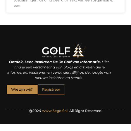
toepassingen. Of u nu deel uitmaakt van een organisatie,
een
Linkjes kopen: een slimme zet of een dure vergissing?
Kan je geld verdienen met een website? De waarheid achter het digitale verdienmodel
Ontdek, Leer, Inspireer: De 3e Golf van Informatie.
Hier
vind je een verzameling van blogs en artikelen die je
informeren, inspireren en verbinden. Blijf op de hoogte van
nieuwe inzichten en trends.
Wie zijn wij?
Registreer
@2024
www.3egolf.nl.
All Right Reserved.