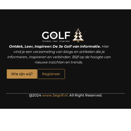
Linkjes kopen: een slimme zet of een dure vergissing?
Kan je geld verdienen met een website? De waarheid achter het digitale verdienmodel
Ontdek, Leer, Inspireer: De 3e Golf van Informatie.
Hier
vind je een verzameling van blogs en artikelen die je
informeren, inspireren en verbinden. Blijf op de hoogte van
nieuwe inzichten en trends.
Wie zijn wij?
Registreer
@2024
www.3egolf.nl.
All Right Reserved.