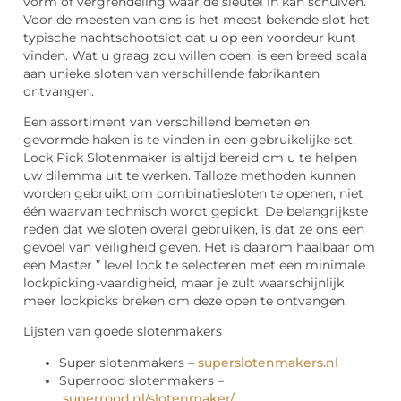
vorm of vergrendeling waar de sleutel in kan schuiven.
Voor de meesten van ons is het meest bekende slot het
typische nachtschootslot dat u op een voordeur kunt
vinden. Wat u graag zou willen doen, is een breed scala
aan unieke sloten van verschillende fabrikanten
ontvangen.
Een assortiment van verschillend bemeten en
gevormde haken is te vinden in een gebruikelijke set.
Lock Pick Slotenmaker is altijd bereid om u te helpen
uw dilemma uit te werken. Talloze methoden kunnen
worden gebruikt om combinatiesloten te openen, niet
één waarvan technisch wordt gepickt. De belangrijkste
reden dat we sloten overal gebruiken, is dat ze ons een
gevoel van veiligheid geven. Het is daarom haalbaar om
een ​​Master ” level lock te selecteren met een minimale
lockpicking-vaardigheid, maar je zult waarschijnlijk
meer lockpicks breken om deze open te ontvangen.
Lijsten van goede slotenmakers
Super slotenmakers –
superslotenmakers.nl
Superrood slotenmakers –
superrood.nl/slotenmaker/