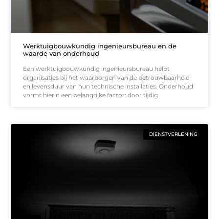
Werktuigbouwkundig ingenieursbureau en de
waarde van onderhoud
Een werktuigbouwkundig ingenieursbureau helpt
organisaties bij het waarborgen van de betrouwbaarheid
en levensduur van hun technische installaties. Onderhoud
vormt hierin een belangrijke factor: door tijdig
DIENSTVERLENING