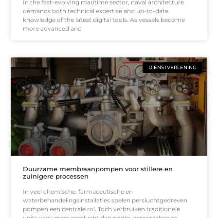
In the fast-evolving maritime sector, naval architecture
demands both technical expertise and up-to-date
knowledge of the latest digital tools. As vessels become
more advanced and
DIENSTVERLENING
Duurzame membraanpompen voor stillere en
zuinigere processen
In veel chemische, farmaceutische en
waterbehandelingsinstallaties spelen persluchtgedreven
pompen een centrale rol. Toch verbruiken traditionele
units vaak meer perslucht dan nodig, veroorzaken ze