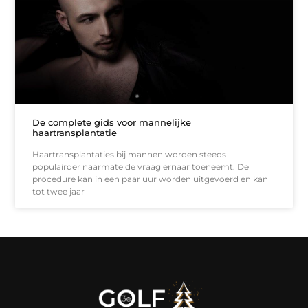
De complete gids voor mannelijke
haartransplantatie
Haartransplantaties bij mannen worden steeds
populairder naarmate de vraag ernaar toeneemt. De
procedure kan in een paar uur worden uitgevoerd en kan
tot twee jaar