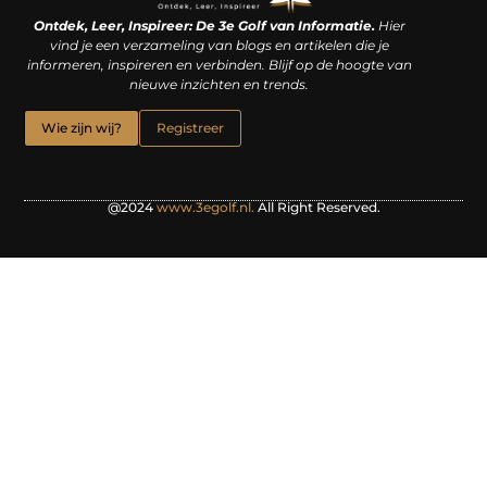
Linkjes kopen: een slimme zet of een dure vergissing?
Kan je geld verdienen met een website? De waarheid achter het digitale verdienmodel
Ontdek, Leer, Inspireer: De 3e Golf van Informatie.
Hier
vind je een verzameling van blogs en artikelen die je
informeren, inspireren en verbinden. Blijf op de hoogte van
nieuwe inzichten en trends.
Wie zijn wij?
Registreer
@2024
www.3egolf.nl.
All Right Reserved.