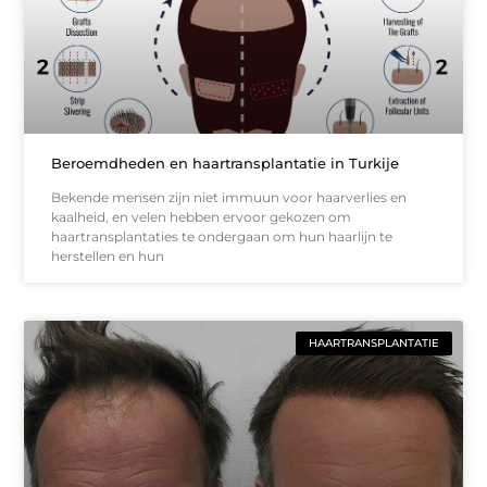
Beroemdheden en haartransplantatie in Turkije
Bekende mensen zijn niet immuun voor haarverlies en
kaalheid, en velen hebben ervoor gekozen om
haartransplantaties te ondergaan om hun haarlijn te
herstellen en hun
HAARTRANSPLANTATIE