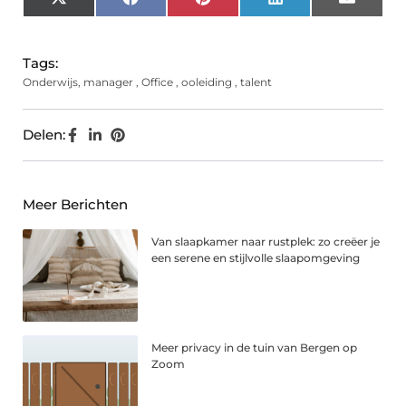
X
Facebook
Pinterest
LinkedIn
Email
(Twitter)
Tags:
Onderwijs
,
manager
,
Office
,
ooleiding
,
talent
Delen:
Meer Berichten
Van slaapkamer naar rustplek: zo creëer je
een serene en stijlvolle slaapomgeving
Meer privacy in de tuin van Bergen op
Zoom