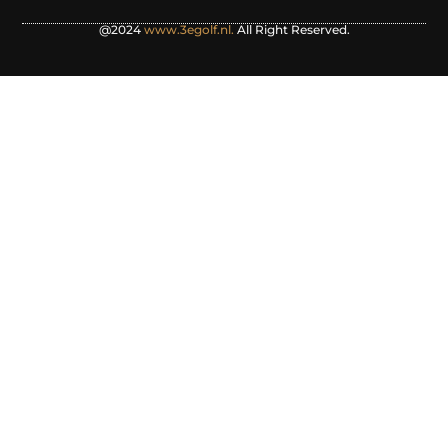
@2024
www.3egolf.nl.
All Right Reserved.