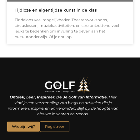
Tijdloze en eigentijdse kunst in de klas
Eindeloos veel mogelijkheden Theaterworkshops,
circuslessen, muziekactiviteiten: er is zo ontzettend veel
leuks te bedenken om invulling te geven aan het
cultuuronderwijs. Of je nou op
Linkjes kopen: een slimme zet of een dure vergissing?
Kan je geld verdienen met een website? De waarheid achter het digitale verdienmodel
Ontdek, Leer, Inspireer: De 3e Golf van Informatie.
Hier
vind je een verzameling van blogs en artikelen die je
informeren, inspireren en verbinden. Blijf op de hoogte van
nieuwe inzichten en trends.
Wie zijn wij?
Registreer