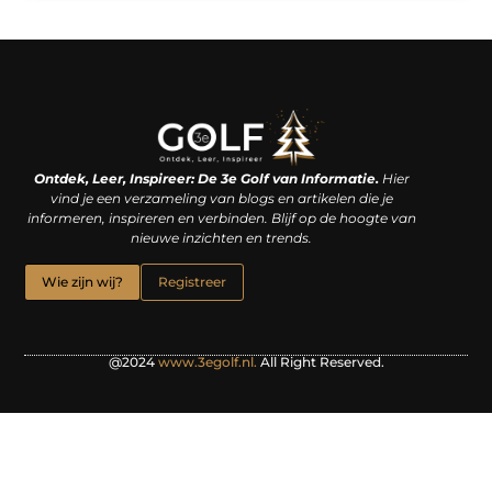
Linkjes kopen: een slimme zet of een dure vergissing?
Kan je geld verdienen met een website? De waarheid achter het digitale verdienmodel
Ontdek, Leer, Inspireer: De 3e Golf van Informatie.
Hier
vind je een verzameling van blogs en artikelen die je
informeren, inspireren en verbinden. Blijf op de hoogte van
nieuwe inzichten en trends.
Wie zijn wij?
Registreer
@2024
www.3egolf.nl.
All Right Reserved.