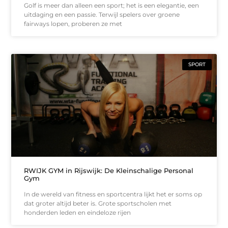
Golf is meer dan alleen een sport; het is een elegantie, een
uitdaging en een passie. Terwijl spelers over groene
fairways lopen, proberen ze met
SPORT
RWIJK GYM in Rijswijk: De Kleinschalige Personal
Gym
In de wereld van fitness en sportcentra lijkt het er soms op
dat groter altijd beter is. Grote sportscholen met
honderden leden en eindeloze rijen