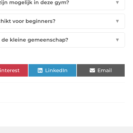
zijn mogelijk in deze gym?
▼
hikt voor beginners?
▼
an de kleine gemeenschap?
▼
interest
LinkedIn
Email