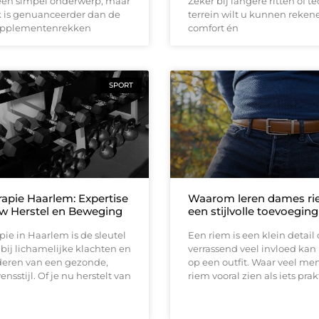
 een simpel onderwerp, maar
Zeker bij langere ritten of t
k is genuanceerder dan de
terrein wilt u kunnen reken
upplementenrekken
comfort én
SPORT
rapie Haarlem: Expertise
Waarom leren dames r
w Herstel en Beweging
een stijlvolle toevoeging
pie in Haarlem is de sleutel
Een riem is een klein detail 
l bij lichamelijke klachten en
verrassend veel invloed ka
deren van een gezonde,
op een outfit. Waar veel me
ensstijl. Of je nu herstelt van
riem vooral zien als iets prak