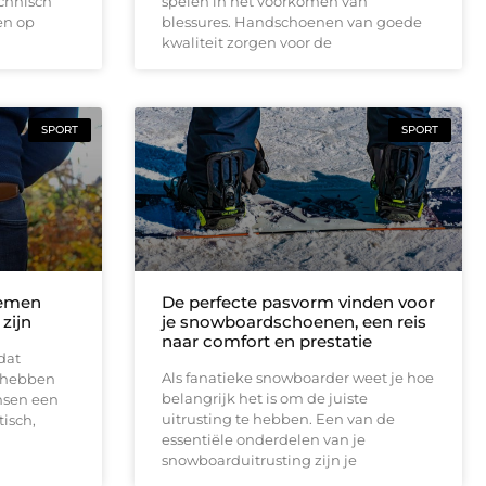
echnisch
spelen in het voorkomen van
en op
blessures. Handschoenen van goede
kwaliteit zorgen voor de
SPORT
SPORT
iemen
De perfecte pasvorm vinden voor
 zijn
je snowboardschoenen, een reis
naar comfort en prestatie
dat
Als fanatieke snowboarder weet je hoe
n hebben
belangrijk het is om de juiste
nsen een
uitrusting te hebben. Een van de
tisch,
essentiële onderdelen van je
snowboarduitrusting zijn je