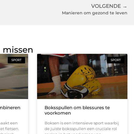
VOLGENDE →
Manieren om gezond te leven
g missen
SPORT
SPORT
ombineren
Boksspullen om blessures te
voorkomen
maakt een
Boksen is een intensieve sport waarbij
et fietsen.
de juiste boksspullen een cruciale rol