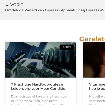
← VORIG
Ontdek de Wereld van Espresso Apparatuur bij EspressoWi
Gerelat
SPORT
7 Prachtige Hardlooproutes in
Vitamine
Leiderdorp voor Meer Conditie
heb je é
De mooiste plekken om te hardlopen
Niet elke 
in Leiderdorp Zoek je de beste
voor sport