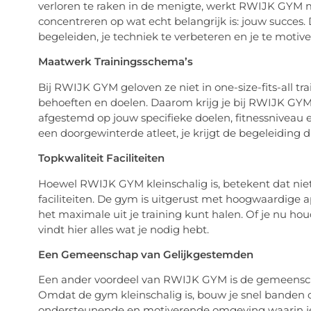
verloren te raken in de menigte, werkt RWIJK GYM m
concentreren op wat echt belangrijk is: jouw succes. D
begeleiden, je techniek te verbeteren en je te motiv
Maatwerk Trainingsschema’s
Bij RWIJK GYM geloven ze niet in one-size-fits-all tr
behoeften en doelen. Daarom krijg je bij RWIJK GY
afgestemd op jouw specifieke doelen, fitnessniveau 
een doorgewinterde atleet, je krijgt de begeleiding d
Topkwaliteit Faciliteiten
Hoewel RWIJK GYM kleinschalig is, betekent dat nie
faciliteiten. De gym is uitgerust met hoogwaardige 
het maximale uit je training kunt halen. Of je nu houdt
vindt hier alles wat je nodig hebt.
Een Gemeenschap van Gelijkgestemden
Een ander voordeel van RWIJK GYM is de gemeenscha
Omdat de gym kleinschalig is, bouw je snel banden o
ondersteunende en motiverende omgeving waarin je