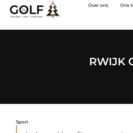
Over ons
Ons 
RWIJK G
Sport