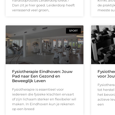
hardlooproutes Leiderdorp biedt?
klinkt als
Dan zit je hier goed. Leiderdorp heeft
de praktij
verrassend veel groen,
meeste s
SPORT
Fysiotherapie Eindhoven: Jouw
Fysiothe
Pad naar Een Gezond en
voor Jou
Beweeglijk Leven
Fysiothera
Fysiotherapie is essentieel voor
tot herste
iedereen die fysieke klachten ervaart
het bevor
of zijn lichaam sterker en flexibeler wil
actieve lev
maken. In Eindhoven kun je rekenen
een
op een breed