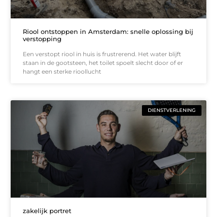
Riool ontstoppen in Amsterdam: snelle oplossing bij
verstopping
Een verstopt riool in huis is frustrerend. Het water blijft
staan in de gootsteen, het toilet spoelt slecht door of er
hangt een sterke rioollucht
DIENSTVERLENING
zakelijk portret