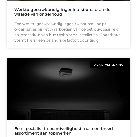
Werktuigbouwkundig ingenieursbureau en de
waarde van onderhoud
Een werktuigbouwkundig ingenieursbureau helpt
organisaties bij het waarborgen van de betrouwbaarheid
en levensduur van hun technische installaties. Onderhoud
vormt hierin een belangrijke factor: door tijdig
DIENSTVERLENING
Een specialist in brandveiligheid met een breed
assortiment aan topmerken