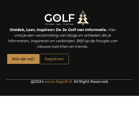
Linkjes kopen: een slimme zet of een dure vergissing?
Kan je geld verdienen met een website? De waarheid achter het digitale verdienmodel
Ontdek, Leer, Inspireer: De 3e Golf van Informatie.
Hier
vind je een verzameling van blogs en artikelen die je
informeren, inspireren en verbinden. Blijf op de hoogte van
nieuwe inzichten en trends.
Wie zijn wij?
Registreer
@2024
www.3egolf.nl.
All Right Reserved.