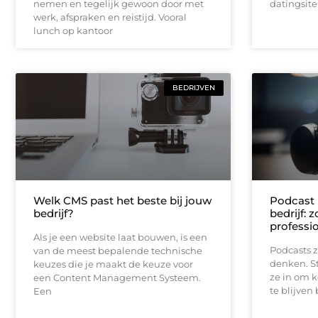
nemen en tegelijk gewoon door met
datingsite
werk, afspraken en reistijd. Vooral
lunch op kantoor
BEDRIJVEN
Welk CMS past het beste bij jouw
Podcast 
bedrijf?
bedrijf: 
professi
Als je een website laat bouwen, is een
Podcasts z
van de meest bepalende technische
denken. S
keuzes die je maakt de keuze voor
ze in om k
een Content Management Systeem.
te blijven
Een