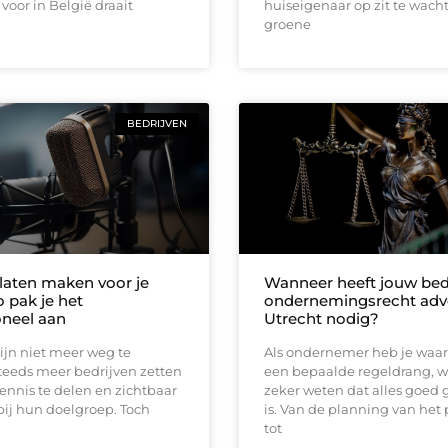
 voor in België draait
huiseigenaar op zit te wacht
groene
BEDRIJVEN
laten maken voor je
Wanneer heeft jouw bedr
zo pak je het
ondernemingsrecht adv
oneel aan
Utrecht nodig?
ijn niet meer weg te
Als ondernemer heb je waars
teeds meer bedrijven zetten
een bepaalde regeldrang, wa
ennis te delen en zichtbaar
zeker weten dat alles goed 
 bij hun doelgroep. Toch
is. Van de planning van het
tot