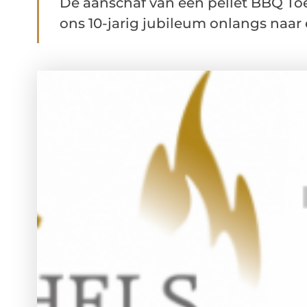
De aanschaf van een pellet BBQ To
ons 10-jarig jubileum onlangs naar e