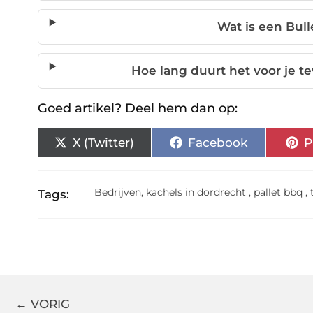
Wat is een Bul
Hoe lang duurt het voor je t
Goed artikel? Deel hem dan op:
X (Twitter)
Facebook
P
Bedrijven
,
kachels in dordrecht
,
pallet bbq
,
Tags:
← VORIG