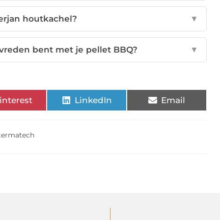
lerjan houtkachel?
▼
evreden bent met je pellet BBQ?
▼
interest
LinkedIn
Email
termatech