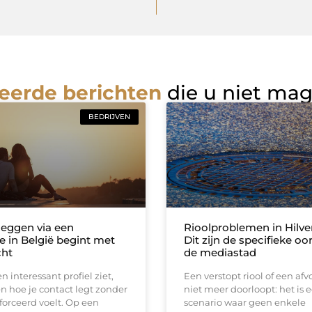
eerde berichten
die u niet ma
BEDRIJVEN
leggen via een
Rioolproblemen in Hilv
e in België begint met
Dit zijn de specifieke oo
cht
de mediastad
n interessant profiel ziet,
Een verstopt riool of een afv
en hoe je contact legt zonder
niet meer doorloopt: het is 
forceerd voelt. Op een
scenario waar geen enkele