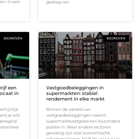
en. In een
gedrag van
BEDRIJVEN
BEDRIJVEN
ijf een
Vastgoedbeleggingen in
ocaat in
supermarkten: stabiel
rendement in elke markt
chijnlijk
Binnen de wereld van
nt je wilt
vastgoedbeleggingen neemt
geregeld
supermarktvastgoed een bijzondere
 personeel
positie in. Waar andere sectoren
gevoelig zijn voor economische
schommelingen, blijft de vraag naar