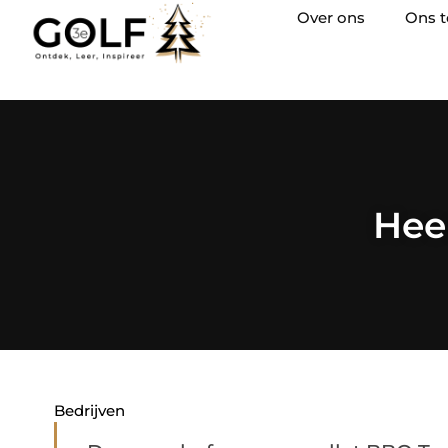
Over ons
Ons 
Heer
Bedrijven