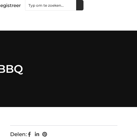
egistreer
t BBQ
Delen: