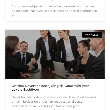
Als golfer weet je dat consistentie de sleutel is tot succes
op de baan. Maar wist je dat je beste rondes al beginnen in
je
WINKELEN
Ontdek Deventer Bedrijvengids Goudmijn voor
Lokale Bedrijven
Deventer, een historische stad aan de IJssel, staat bekend
om zijn bruisende ondernemersgeest en diverse
industrieën. Maar hoe kunnen lokale bedrijven,