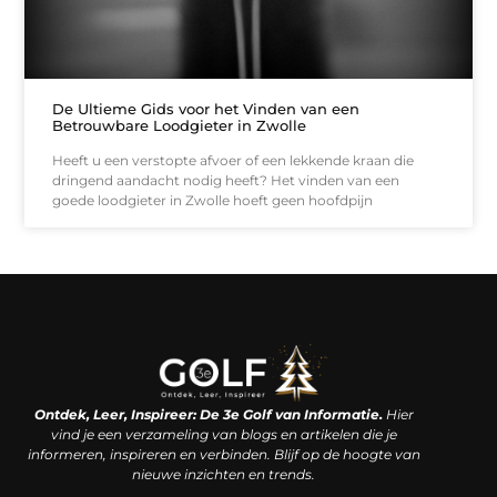
De Ultieme Gids voor het Vinden van een
Betrouwbare Loodgieter in Zwolle
Heeft u een verstopte afvoer of een lekkende kraan die
dringend aandacht nodig heeft? Het vinden van een
goede loodgieter in Zwolle hoeft geen hoofdpijn
Linkjes kopen: een slimme zet of een dure vergissing?
Kan je geld verdienen met een website? De waarheid achter het digitale verdienmodel
Ontdek, Leer, Inspireer: De 3e Golf van Informatie.
Hier
vind je een verzameling van blogs en artikelen die je
informeren, inspireren en verbinden. Blijf op de hoogte van
nieuwe inzichten en trends.