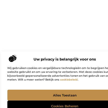
Uw privacy is belangrijk voor ons
Wij gebruiken cookies en vergelijkbare technologieën om te begrijpen h
website gebruikt en om uw ervaring te verbeteren. Met deze cookies k
bijvoorbeeld gepersonaliseerde advertenties tonen en het gebruik van on
meten. Wilt u meer weten? Bekijk ons
cookiebeleid
.
Ga Naa
Alles Toestaan
Cookies Beheren