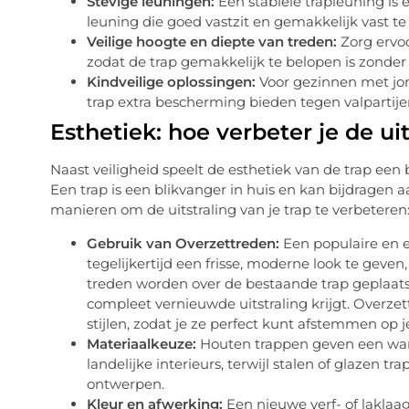
Stevige leuningen:
Een stabiele trapleuning is 
leuning die goed vastzit en gemakkelijk vast te
Veilige hoogte en diepte van treden:
Zorg ervoo
zodat de trap gemakkelijk te belopen is zonder 
Kindveilige oplossingen:
Voor gezinnen met jo
trap extra bescherming bieden tegen valpartije
Esthetiek: hoe verbeter je de uit
Naast veiligheid speelt de esthetiek van de trap een be
Een trap is een blikvanger in huis en kan bijdragen a
manieren om de uitstraling van je trap te verbeteren
Gebruik van Overzettreden:
Een populaire en e
tegelijkertijd een frisse, moderne look te geve
treden worden over de bestaande trap geplaats
compleet vernieuwde uitstraling krijgt. Overzet
stijlen, zodat je ze perfect kunt afstemmen op je
Materiaalkeuze:
Houten trappen geven een warm
landelijke interieurs, terwijl stalen of glazen t
ontwerpen.
Kleur en afwerking:
Een nieuwe verf- of laklaag