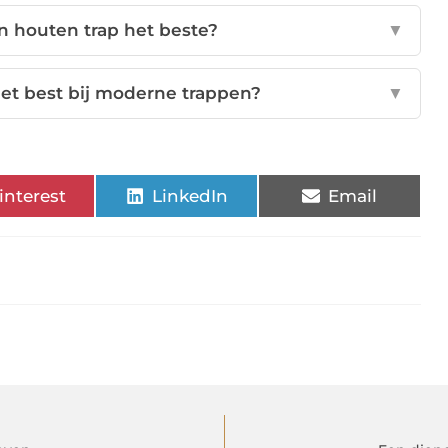
n houten trap het beste?
▼
et best bij moderne trappen?
▼
interest
LinkedIn
Email