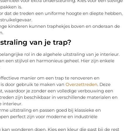
essentieel voor extra ondersteuning. Kies voor een stevige
 pakken is.
r dat de treden een uniforme hoogte en diepte hebben,
struikelgevaar.
nge kinderen kunnen traphekjes boven en onderaan de
n.
straling van je trap?
langrijke rol in de algehele uitstraling van je interieur.
an een stijlvol en harmonieus geheel. Hier zijn enkele
:
ffectieve manier om een trap te renoveren en
n, is door gebruik te maken van
Overzettreden
. Deze
t, waardoor je zonder een volledige verbouwing een
treden zijn beschikbaar in verschillende materialen en
 interieur.
e uitstraling en passen goed bij klassieke en
rappen perfect zijn voor moderne en industriële
 kan wonderen doen. Kies een kleur die past bij de rest