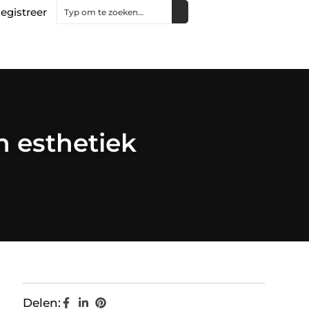
egistreer
n esthetiek
Delen: