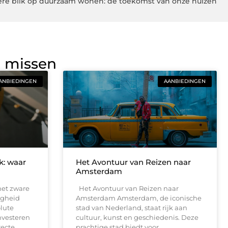
ere blik op duurzaam wonen: de toekomst van onze huizen
g missen
ANBIEDINGEN
AANBIEDINGEN
jk: waar
Het Avontuur van Reizen naar
Amsterdam
met zware
Het Avontuur van Reizen naar
ligheid
Amsterdam Amsterdam, de iconische
lute
stad van Nederland, staat rijk aan
nvesteren
cultuur, kunst en geschiedenis. Deze
recte
prachtige stad biedt voor