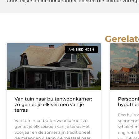
Christelijke online boekhandel: boeken die cultuur vorm
Gerelat
AANBIEDINGEN
Van tuin naar buitenwoonkamer:
Persoonl
zo geniet je elk seizoen van je
hypothee
terras
Een huis k
Van tuin naar buitenwoonkamer: zo
spannend.
geniet je elk seizoen van je terras Het
schakelen 
voorjaar en de zomer zijn traditioneel
oog hebt. 
de maanden waarin we massaal naar
duidelijkh