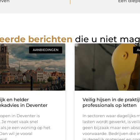
geven
Een diep
eerde berichten
die u niet ma
AANBIEDINGEN
A
ijk en helder
Veilig hijsen in de prakti
kadvies in Deventer
professionals op letten
open in Deventer is
In sectoren waar dagelijks 
 Je moet vaak snel
lasten wordt gewerkt, is vei
als je een woning op het
geen bijzaak maar een abso
Dan wil je vooral
voorwaarde. Bedrijven die i
eid:
in degelijk materieel en cor