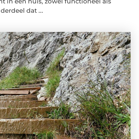
t in een huis, zowel functioneel als
derdeel dat ...